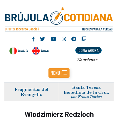
Notizie
News
DONA AHORA
Newsletter
MENU
Santa Teresa
Fragmentos del
Benedicta de la Cruz
Evangelio
por Ermes Dovico
Wlodzimierz Redzioch