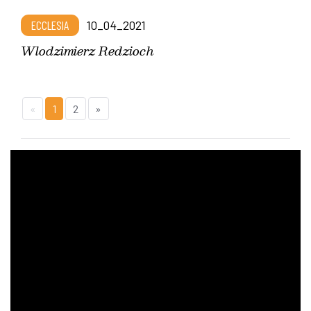
ECCLESIA
10_04_2021
Wlodzimierz Redzioch
«
1
2
»