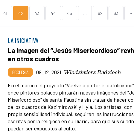
41
42
43
44
45
...
62
63
»
LA INICIATIVA
La imagen del “Jesús Misericordioso” revi
en otros cuadros
Wlodzimierz Redzioch
ECCLESIA
09_12_2021
En el marco del proyecto “Vuelve a pintar el catolicismo”
once pintores polacos pintarán nuevas imágenes del “J
Misericordioso” de santa Faustina sin tratar de hacer co
de los cuadros de Kazimirowski y Hyla. Los artistas, con
propia sensibilidad individual, seguirán las instrucciones
escritas por la religiosa en su Diario, para que sus cuadr
puedan ser expuestos al culto.