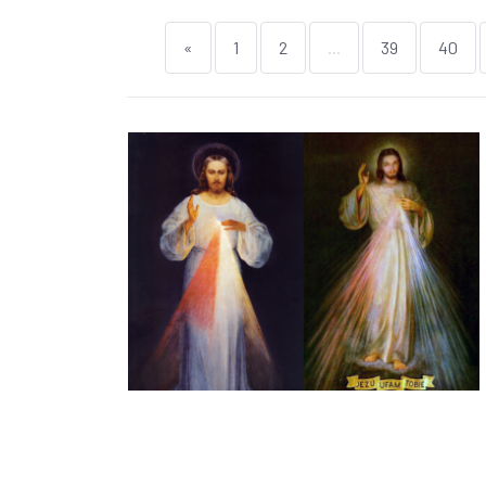
«
1
2
...
39
40