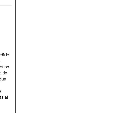
dirle
s
os no
o de
 que
e
ta al