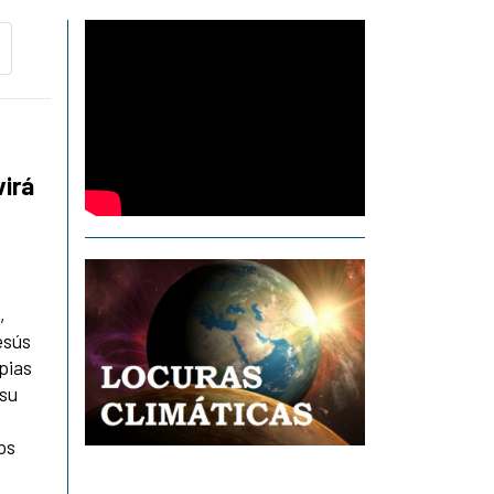
virá
,
esús
pias
 su
os