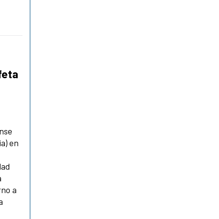
feta
ense
ia) en
dad
a
rno a
a