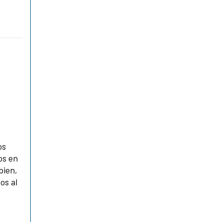
os
os en
bien,
os al