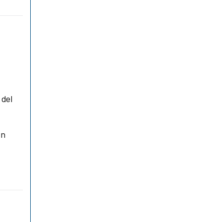
 del
un