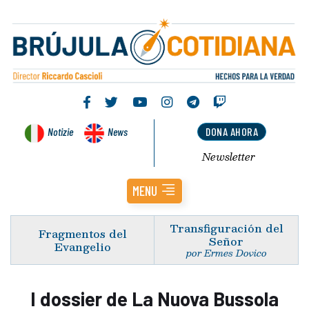
Notizie
News
DONA AHORA
Newsletter
MENU
Transfiguración del
Fragmentos del
Señor
Evangelio
por Ermes Dovico
I dossier de La Nuova Bussola