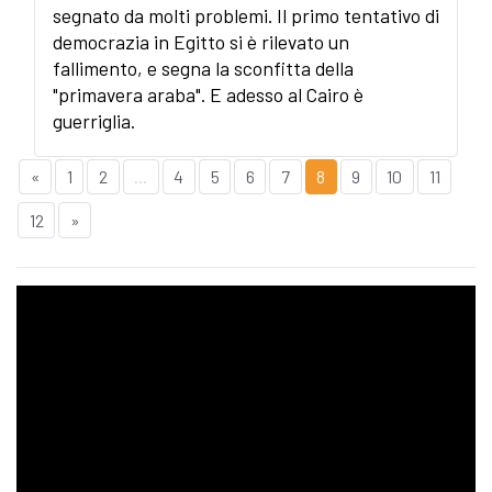
segnato da molti problemi. Il primo tentativo di
democrazia in Egitto si è rilevato un
fallimento, e segna la sconfitta della
"primavera araba". E adesso al Cairo è
guerriglia.
«
1
2
...
4
5
6
7
8
9
10
11
12
»