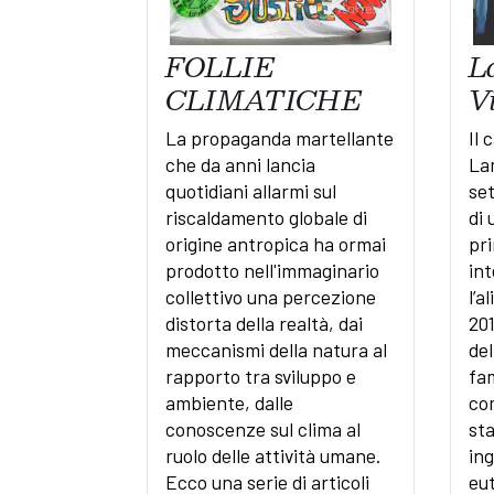
FOLLIE
La
CLIMATICHE
V
La propaganda martellante
Il 
che da anni lancia
Lam
quotidiani allarmi sul
se
riscaldamento globale di
di 
origine antropica ha ormai
pri
prodotto nell'immaginario
in
collettivo una percezione
l’a
distorta della realtà, dai
201
meccanismi della natura al
del
rapporto tra sviluppo e
fam
ambiente, dalle
com
conoscenze sul clima al
sta
ruolo delle attività umane.
ing
Ecco una serie di articoli
eut