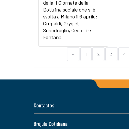
della II Giornata della
Dottrina sociale che si è
svolta a Milano il 6 aprile:
Crepaldi, Grygiel,
Scandroglio, Cecotti e
Fontana
«
1
2
3
4
Contactos
Brújula Cotidiana