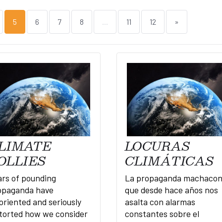
5
6
7
8
...
11
12
»
LIMATE
LOCURAS
OLLIES
CLIMÁTICAS
ars of pounding
La propaganda machaco
opaganda have
que desde hace años nos
oriented and seriously
asalta con alarmas
storted how we consider
constantes sobre el