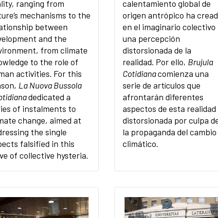
lity, ranging from
calentamiento global de
ture’s mechanisms to the
origen antrópico ha crea
lationship between
en el imaginario colectivo
velopment and the
una percepción
vironment, from climate
distorsionada de la
wledge to the role of
realidad. Por ello,
Brujula
an activities. For this
Cotidiana
comienza una
ason,
La Nuova Bussola
serie de artículos que
otidiana
dedicated a
afrontarán diferentes
ies of instalments to
aspectos de esta realidad
imate change, aimed at
distorsionada por culpa d
ressing the single
la propaganda del cambio
ects falsified in this
climático.
e of collective hysteria.