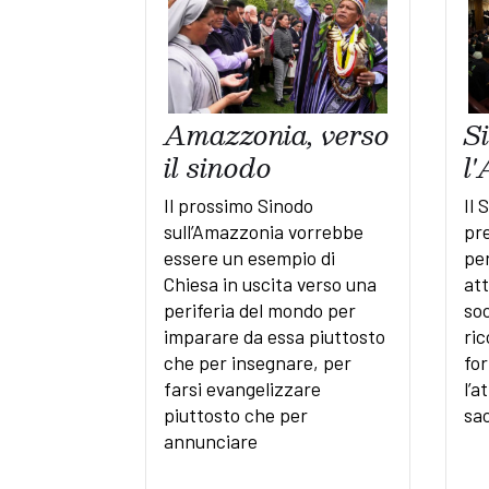
Amazzonia, verso
S
il sinodo
l
Il prossimo Sinodo
Il 
sull’Amazzonia vorrebbe
pre
essere un esempio di
pe
Chiesa in uscita verso una
att
periferia del mondo per
soc
imparare da essa piuttosto
ri
che per insegnare, per
fo
farsi evangelizzare
l’a
piuttosto che per
sa
annunciare