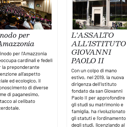
inodo per
L'ASSALTO
'Amazzonia
ALL'ISTITUTO
GIOVANNI
Sinodo per l'Amazzonia
PAOLO II
occupa cardinali e fedeli
r la preponderante
Con un colpo di mano
enzione all’aspetto
estivo, nel 2019, la nuova
iale ed ecologico, il
dirigenza dell'Istituto
conoscimento di diverse
fondato da san Giovanni
rme di paganesimo,
Paolo II per approfondire
ttacco al celibato
gli studi su matrimonio e
cerdotale.
famiglia, ha rivoluzionato
gli statuti e l'ordinamento
degli studi, licenziando al