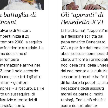
 battaglia di
Gli "appunti" di
incent
Benedetto XVI
calvario di Vincent
Li ha chiamati “appunti” 
bert inizia il 29
la riflessione scritta dal
ttembre 2008, a seguito
papa emerito Benedetto
un incidente stradale. La
XVI, a partire dal tema deg
ma decisione di
abusi sessuali commessi d
terrompere
clero, affronta i principali
limentazione arriva nel
nodi della crisi della Chies
3, con il solo accordo
dal cedimento alla cultura
la moglie e tutti gli altri
sessantottina che ha fatt
iliari - genitori
diffondere la pedofilia alla
presi - all’oscuro. Da lì è
negazione degli assoluti
to un susseguirsi di
morali da parte di molti
iustizie e tentativi di
teologi, fino a ciò che è il
anasia, con la
cuore del problema: