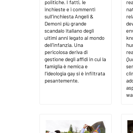
politiche. I fatti, le
rea
inchieste e i commenti
na
sull'inchiesta Angeli &
re
Demoni più grande
de
scandalo italiano degli
en
ultimi anni legato al mondo
kno
dell'infanzia. Una
hum
pericolosa deriva di
re
gestione degli affidi in cui la
Qu
famiglia è nemica e
ser
l'ideologia gay si è infiltrata
cl
pesantemente.
add
asp
wav