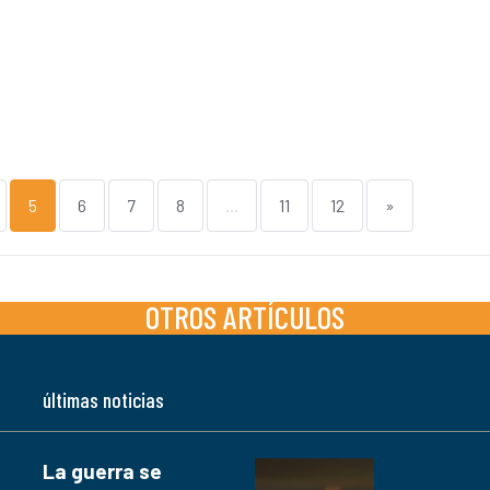
5
6
7
8
...
11
12
»
OTROS ARTÍCULOS
últimas noticias
La guerra se