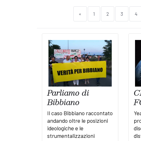
«
1
2
3
4
Parliamo di
C
Bibbiano
F
Il caso Bibbiano raccontato
Ye
andando oltre le posizioni
pr
ideologiche e le
dis
strumentalizzazioni
di