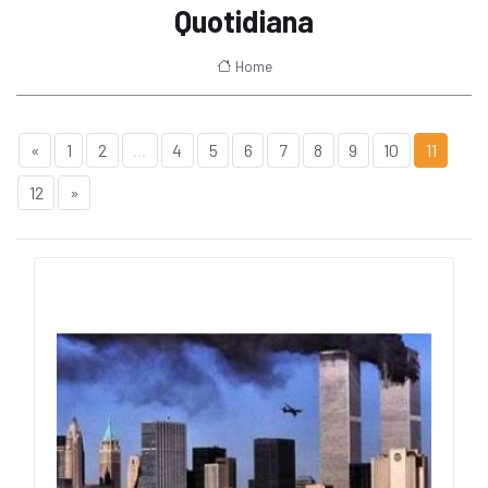
Quotidiana
Home
«
1
2
...
4
5
6
7
8
9
10
11
12
»