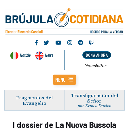
Notizie
News
DONA AHORA
Newsletter
MENU
Transfiguración del
Fragmentos del
Señor
Evangelio
por Ermes Dovico
I dossier de La Nuova Bussola