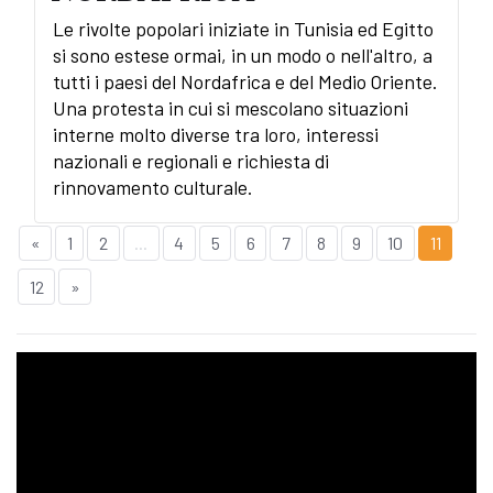
Le rivolte popolari iniziate in Tunisia ed Egitto
si sono estese ormai, in un modo o nell'altro, a
tutti i paesi del Nordafrica e del Medio Oriente.
Una protesta in cui si mescolano situazioni
interne molto diverse tra loro, interessi
nazionali e regionali e richiesta di
rinnovamento culturale.
«
1
2
...
4
5
6
7
8
9
10
11
12
»