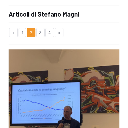
Articoli di Stefano Magni
«
1
2
3
4
»