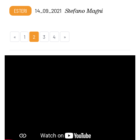
Stefano Magni
ESTERI
14_09_2021
«
1
2
3
4
»