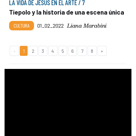
LA VIDA DE JESÚS EN EL ARTE / 7
Tiepolo y la historia de una escena única
Liana Marabini
CULTURA
01_02_2022
«
1
2
3
4
5
6
7
8
»