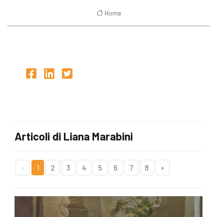
Home
Articoli di Liana Marabini
«
1
2
3
4
5
6
7
8
»