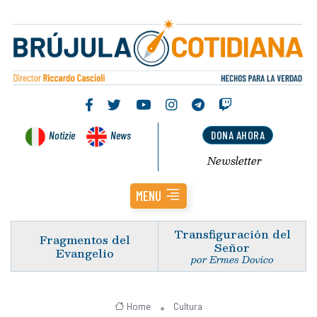
Notizie
News
DONA AHORA
Newsletter
MENU
Transfiguración del
Fragmentos del
Señor
Evangelio
por Ermes Dovico
Home
Cultura