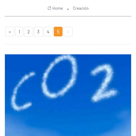
Home
Creación
«
1
2
3
4
5
»