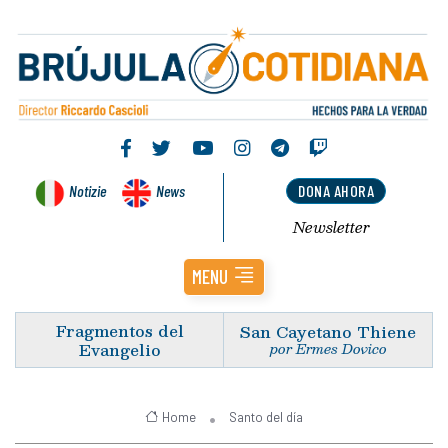
Notizie
News
DONA AHORA
Newsletter
MENU
Fragmentos del
San Cayetano Thiene
Evangelio
por Ermes Dovico
Home
Santo del día