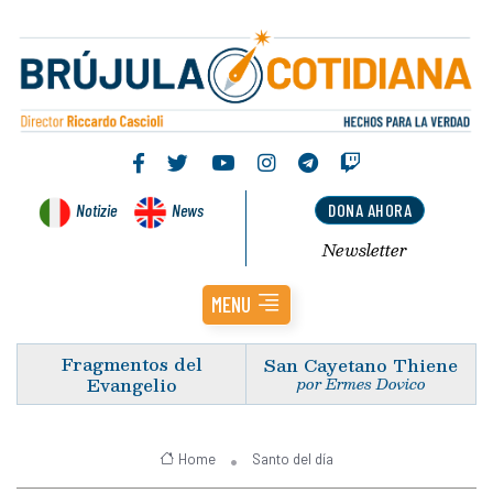
Notizie
News
DONA AHORA
Newsletter
MENU
Fragmentos del
San Cayetano Thiene
Evangelio
por Ermes Dovico
Home
Santo del día