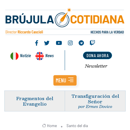
Notizie
News
DONA AHORA
Newsletter
MENU
Transfiguración del
Fragmentos del
Señor
Evangelio
por Ermes Dovico
Home
Santo del día