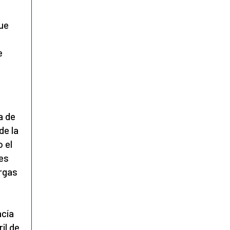
ue
e
a de
de la
o el
tes
argas
acía
ril de