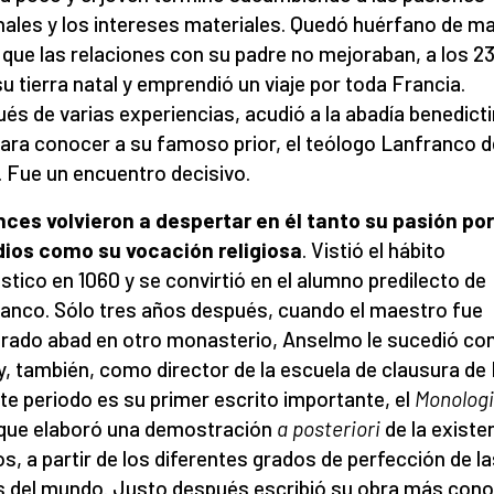
nales y los intereses materiales. Quedó huérfano de ma
r que las relaciones con su padre no mejoraban, a los 2
su tierra natal y emprendió un viaje por toda Francia.
és de varias experiencias, acudió a la abadía benedict
ara conocer a su famoso prior, el teólogo Lanfranco d
. Fue un encuentro decisivo.
nces
volvieron a
despertar en él
t
anto su pasión po
dio
s
como su vocación religiosa
. Vistió el hábito
tico en 1060 y se convirtió en el alumno predilecto de
anco. Sólo tres años después, cuando el maestro fue
ado abad en otro monasterio, Anselmo le sucedió c
 y, también, como director de la escuela de clausura de
te periodo es su primer escrito importante, el
Monolog
 que elaboró una demostración
a posteriori
de la existe
os, a partir de los diferentes grados de perfección de l
 del mundo. Justo después escribió su obra más cono