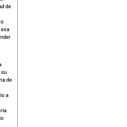
ad de
ro
 esa
ender
a
 su
ima de
io a
ó
ría
do