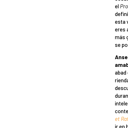
el
Pro
defin
esta 
eres 
más g
se po
Anse
amab
abad 
riend
descu
duran
intel
conte
et Ra
ir en