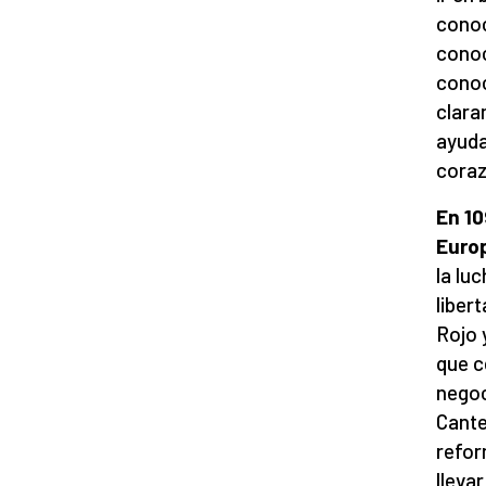
conoc
conoc
conoc
clara
ayuda
coraz
En 1
Europ
la lu
liber
Rojo 
que c
negoc
Cante
refor
llevar