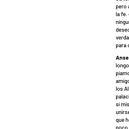
pero 
la fe
ningu
deseo
verda
para 
Anse
longo
piamo
amigo
los A
palac
sí mi
unirs
que h
poco 