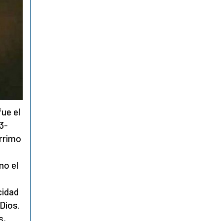
fue el
3-
érrimo
mo el
cidad
Dios.
s,