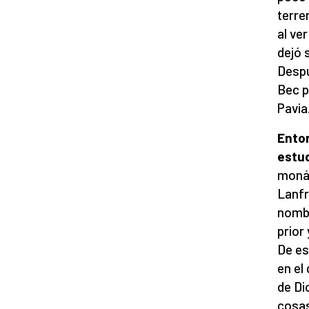
terre
al ve
dejó 
Despu
Bec p
Pavia
Ento
estu
monás
Lanfr
nombr
prior
De es
en el
de Di
cosas