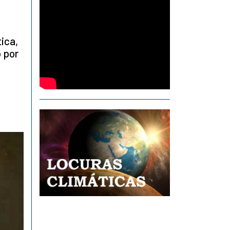
ica,
o por