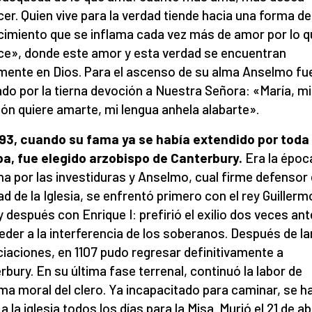
er. Quien vive para la verdad tiende hacia una forma de
imiento que se inflama cada vez más de amor por lo q
e», donde este amor y esta verdad se encuentran
mente en Dios. Para el ascenso de su alma Anselmo fu
do por la tierna devoción a Nuestra Señora: «María, mi
ón quiere amarte, mi lengua anhela alabarte».
093, cuando su fama
ya
se
había
extendi
do
por toda
a, fue elegido arzobispo de Canterbury.
Era la époc
cha por las investiduras y Anselmo, cual firme defensor 
tad de la Iglesia, se enfrentó primero con el rey Guillerm
y después con Enrique I: prefirió el exilio dos veces an
eder a la interferencia de los soberanos. Después de l
iaciones, en 1107 pudo regresar definitivamente a
rbury. En su última fase terrenal, continuó la labor de
ma moral del clero. Ya incapacitado para caminar, se h
 a la iglesia todos los días para la Misa. Murió el 21 de ab