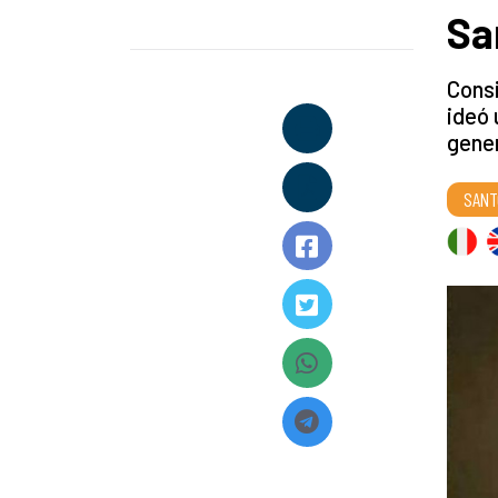
Sa
Consi
ideó 
gener
SANT