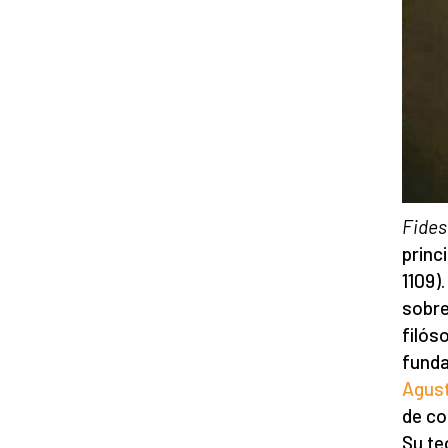
Fides
princ
1109)
sobre
filós
funda
Agust
de co
Su te