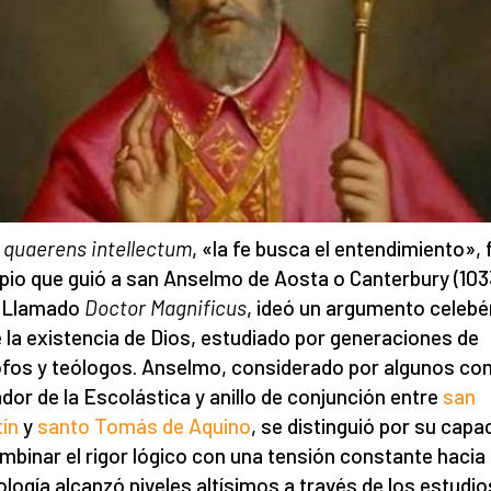
 quaerens intellectum
, «la fe busca el entendimiento», 
ipio que guió a san Anselmo de Aosta o Canterbury (103
. Llamado
Doctor Magnificus
, ideó un argumento celeb
 la existencia de Dios, estudiado por generaciones de
ofos y teólogos. Anselmo, considerado por algunos co
dor de la Escolástica y anillo de conjunción entre
san
ín
y
santo Tomás de Aquino
, se distinguió por su capa
mbinar el rigor lógico con una tensión constante hacia 
ología alcanzó niveles altísimos a través de los estudio