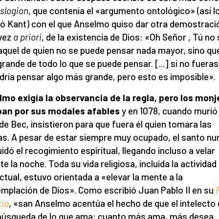
slogion
, que contenía el «argumento ontológico» (así l
ió Kant) con el que Anselmo quiso dar otra demostraci
vez
a priori
, de la existencia de Dios: «Oh Señor , Tú no
aquel de quien no se puede pensar nada mayor, sino qu
rande de todo lo que se puede pensar. [...] si no fueras 
dría pensar algo más grande, pero esto es imposible».
lmo e
xigía la observancia de la regla, pero los monj
an por sus
modales
afables
y en 1078, cuando murió 
de Bec, insistieron para que fuera él quien tomara las
as. A pesar de estar siempre muy ocupado, el santo nu
idó el recogimiento espiritual, llegando incluso a velar
te la noche. Toda su vida religiosa, incluida la actividad
ectual, estuvo orientada a «elevar la mente a la
mplación de Dios». Como escribió Juan Pablo II en su
tio
, «san Anselmo acentúa el hecho de que el intelecto
 búsqueda de lo que ama: cuanto más ama, más desea