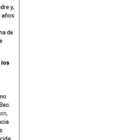
dre y,
3 años
ina de
e
r
los
omo
 Bec.
ion
,
ncia
as
cida,