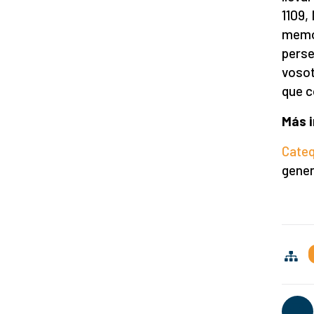
1109,
memor
perse
vosot
que c
Más 
Cateq
gener