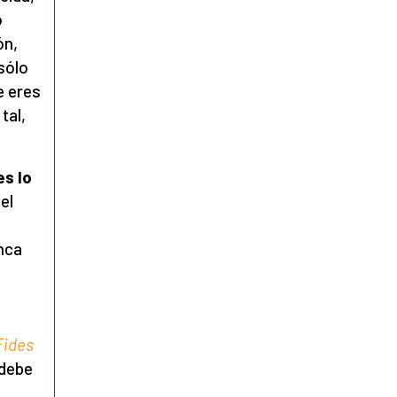
o
ón,
 sólo
e eres
tal,
es lo
el
nca
Fides
 debe