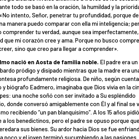
ante todo se basó en la oración, la humildad y la priorid
. «No intento, Señor, penetrar tu profundidad, porque de
na manera puedo comparar con ella mi inteligencia; pe
 comprender tu verdad, aunque sea imperfectamente,
d que mi corazón cree y ama. Porque no busco compr
creer, sino que creo para llegar a comprender».
lmo nació en Aosta
de
familia noble.
El padre era un
bardo pródigo y disipado mientras que la madre era un
ntesa profundamente religiosa. De niño, según cuenta
 y biógrafo Eadmero, imaginaba que Dios vivía en la c
lpes: una noche soñó con ser invitado a Su espléndido
io, donde conversó amigablemente con Él y al final se v
smo recibiendo “un pan blanquísimo”. A los 15 años pidi
e a los benedictinos, pero el padre se opuso porque que
eredara sus bienes. Su ardor hacia Dios se fue enfrian
a poco y el joven terminó sucumbiendo a las pasiones