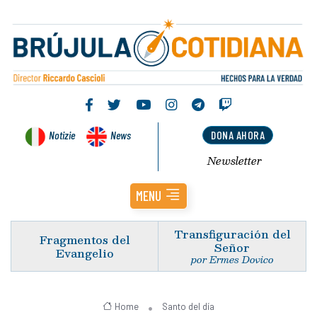
Notizie
News
DONA AHORA
Newsletter
MENU
Transfiguración del
Fragmentos del
Señor
Evangelio
por Ermes Dovico
Home
Santo del día