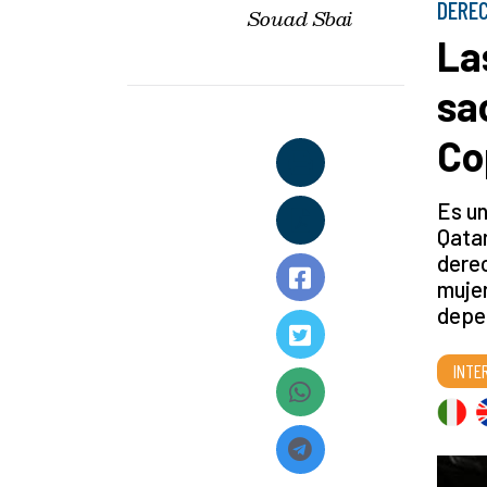
DERE
Souad Sbai
La
sa
Co
Es un
Qatar
derec
mujer
depe
INTE