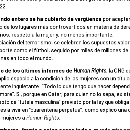
22.
undo entero se ha cubierto de vergüenza
por acepta
o de los lugares más controvertidos en materia de de
os, respeto a la mujer y, no menos importante,
ciación del terrorismo, se celebren los supuestos valo
porte como el fútbol, seguido por miles de millones de
nas en todo el mundo.
o de los últimos informes de
Human Rights
, la ONG d
plio espacio a la condición de las mujeres con un título
ente inquietante: “Todo lo que tengo que hacer depend
mbre”. Sí, porque en Qatar, para quien no lo sepa, existe
pto de “tutela masculina” previsto por la ley que obliga 
es a vivir en “cuarentena perpetua”, como explicó una 
 mujeres a
Human Rights
.
mbargo, frente a estas cosas todo
el mundo mira pa