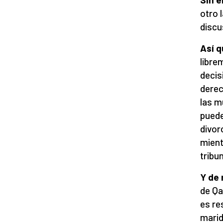
otro 
discu
Así q
libre
decis
derec
las m
puede
divor
mient
tribu
Y de
de Qa
es re
marid