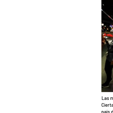
Las m
Ciert
país 