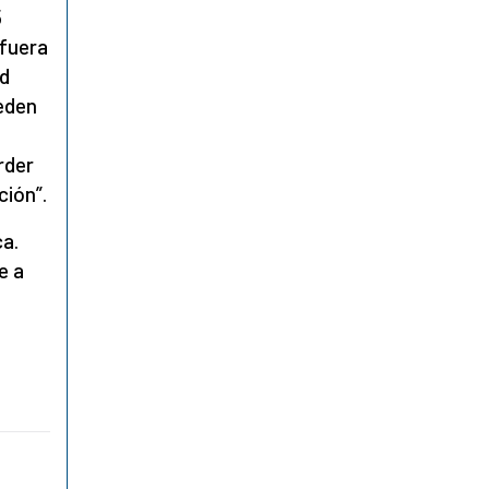
5
 fuera
ad
ueden
rder
ción”.
a.
e a