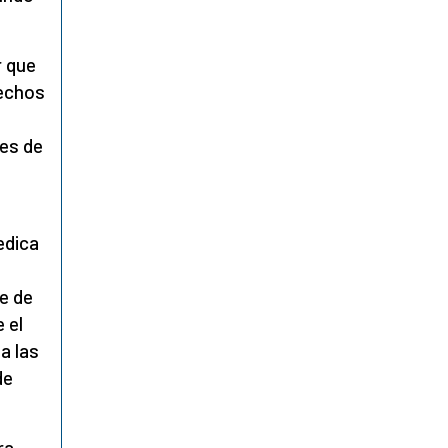
r que
rechos
res de
edica
e de
 el
a las
de
ra