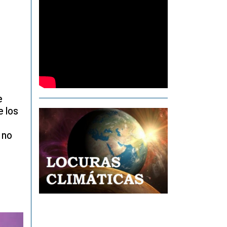
e
e los
 no