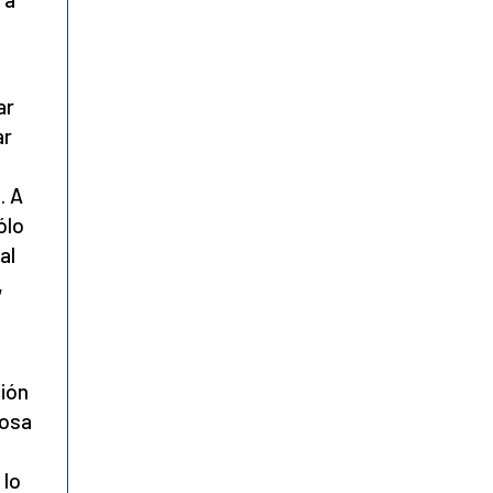
ar
ar
. A
ólo
al
,
ción
posa
 lo