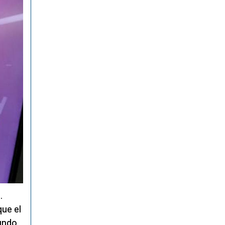
.
que el
Mundo