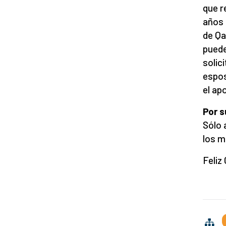
que r
años 
de Qa
puede
solic
espos
el ap
Por s
Sólo 
los m
Feliz