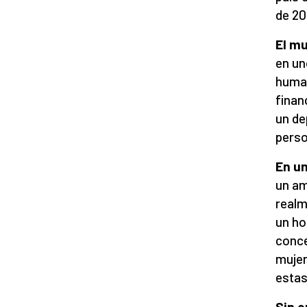
de 20
El m
en un
human
finan
un de
perso
En un
un am
realm
un ho
conce
mujer
estas
Sin e