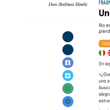
FRAGM
Don Stefano Bimbi
Un
No es
pierd
FRAG
En aq
«¿Qué
una s
busca
alegr
extra