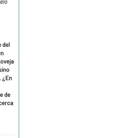
elo
 del
en
 oveja
 sino
. ¿En
e de
 cerca