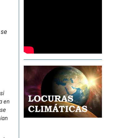
 se
si
a en
 se
bían