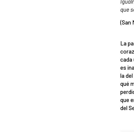
Igual
que s
(San 
La pa
coraz
cada 
es in
la de
qué m
perdi
que e
del S