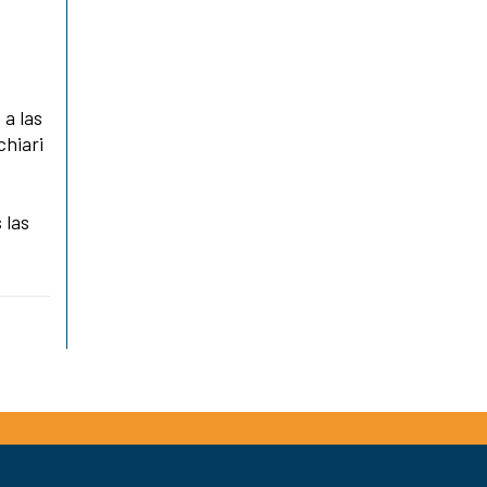
 a las
chiari
 las