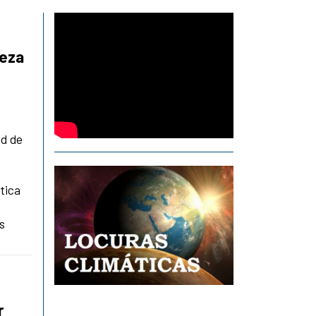
leza
ad de
tica
s
r