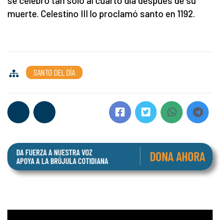
se celebró tan sólo al cuarto día después de su
muerte. Celestino III lo proclamó santo en 1192.
SANTO DEL DÍA