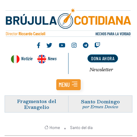
Notizie
News
DONA AHORA
Newsletter
MENU
Fragmentos del
Santo Domingo
Evangelio
por Ermes Dovico
Home
Santo del día