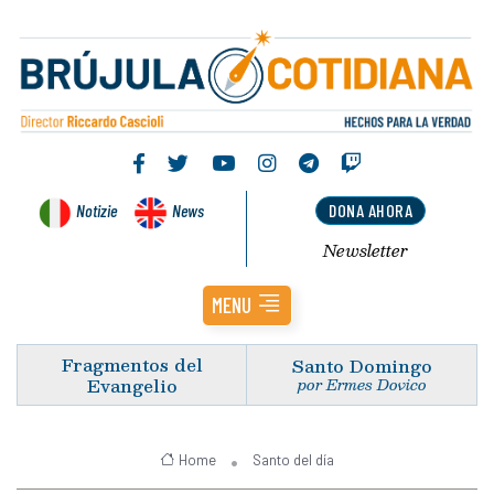
Notizie
News
DONA AHORA
Newsletter
MENU
Fragmentos del
Santo Domingo
Evangelio
por Ermes Dovico
Home
Santo del día