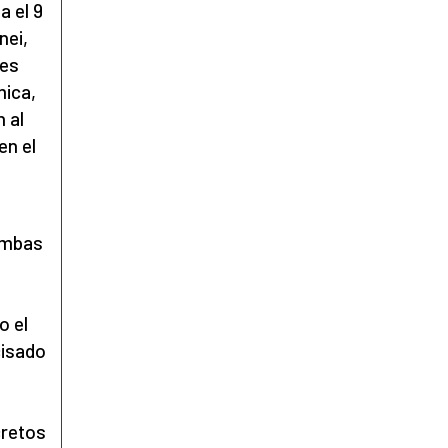
a el 9
nei,
ues
mica,
 al
en el
ambas
o el
cisado
cretos