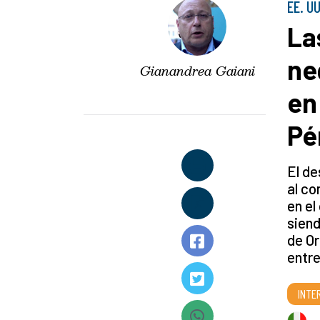
EE. U
La
ne
Gianandrea Gaiani
en
Pé
El de
al co
en el
siend
de Or
entre
INTE