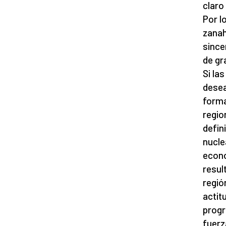
claro
Por lo
zanah
since
de gr
Si la
desea
forma
regio
defin
nucle
econo
resul
regió
actit
progr
fuerz