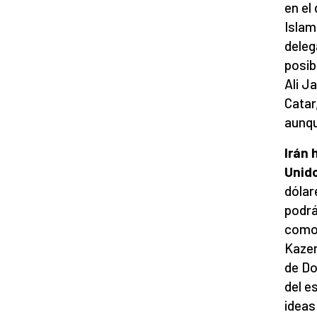
en el
Islam
deleg
posib
Ali J
Catar
aunqu
Irán
Unid
dólar
podrá
como 
Kazem
de Do
del e
ideas