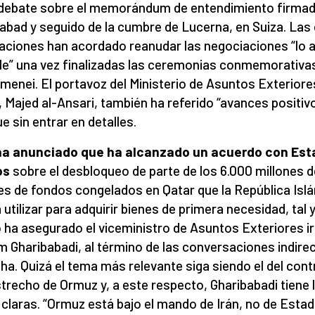
 debate sobre el memorándum de entendimiento firma
abad y seguido de la cumbre de Lucerna, en Suiza. Las
aciones han acordado reanudar las negociaciones “lo 
le” una vez finalizadas las ceremonias conmemorativa
amenei. El portavoz del Ministerio de Asuntos Exteriore
, Majed al-Ansari, también ha referido “avances positiv
e sin entrar en detalles.
 ha anunciado que ha alcanzado un acuerdo con Es
os
sobre el desbloqueo de parte de los 6.000 millones d
es de fondos congelados en Qatar que la República Isl
 utilizar para adquirir bienes de primera necesidad, tal 
ha asegurado el viceministro de Asuntos Exteriores ir
 Gharibabadi, al término de las conversaciones indire
ha. Quizá el tema más relevante siga siendo el del cont
strecho de Ormuz y, a este respecto, Gharibabadi tiene 
 claras. “Ormuz está bajo el mando de Irán, no de Esta