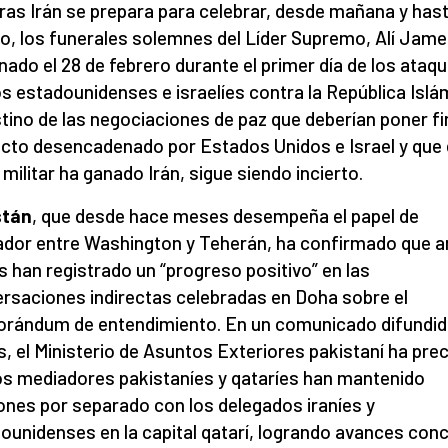
ras Irán se prepara para celebrar, desde mañana y hast
lio, los funerales solemnes del Líder Supremo, Alí Jame
nado el 28 de febrero durante el primer día de los ataq
s estadounidenses e israelíes contra la República Islá
stino de las negociaciones de paz que deberían poner fin
icto desencadenado por Estados Unidos e Israel y que 
 militar ha ganado Irán, sigue siendo incierto.
stán
, que desde hace meses desempeña el papel de
dor entre Washington y Teherán, ha confirmado que 
s han registrado un “progreso positivo” en las
rsaciones indirectas celebradas en Doha sobre el
ándum de entendimiento. En un comunicado difundid
s, el Ministerio de Asuntos Exteriores pakistaní ha pre
os mediadores pakistaníes y qataríes han mantenido
ones por separado con los delegados iraníes y
ounidenses en la capital qatarí, logrando avances con