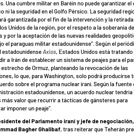
s. Una cumbre militar en Baréin no puede garantizar el
ico ni la seguridad en el Golfo Pérsico. La seguridad regi
rá garantizada por el fin de la intervención y la retirada
os Unidos de la región, por el respeto a la soberanía de
s y por la aceptación de las nuevas realidades geopolít
jo el paraguas militar estadounidense”. Según el periód
al estadounidense
Axios
, Estados Unidos está tratando
dir a Irán de establecer un sistema de peajes para el p
l estrecho de Ormuz, planteando la revocación de las
ones, lo que, para Washington, solo podrá producirse t
uerdo sobre el programa nuclear iraní. Según la fuente 
istración estadounidense, un acuerdo nuclear tendría 
 más valor que recurrir a tácticas de gánsteres para
tar imponer un peaje”.
esidente del Parlamento iraní y jefe de negociación,
mmad Bagher Ghalibaf
, tras reiterar que Teherán pre