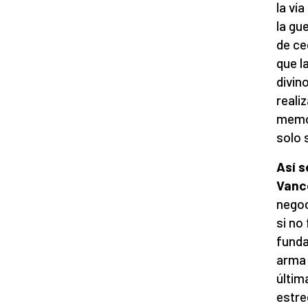
la ví
la gu
de ce
que l
divin
reali
memor
solo 
Así s
Vanc
negoc
si no
funda
arma 
últim
estre