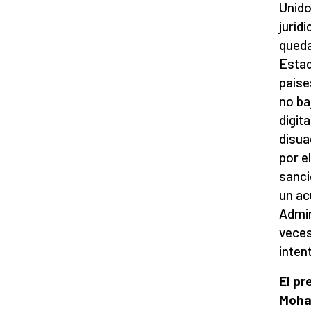
Unido
juríd
queda
Estad
paíse
no ba
digit
disua
por e
sanci
un ac
Admin
veces
inten
El pr
Moha