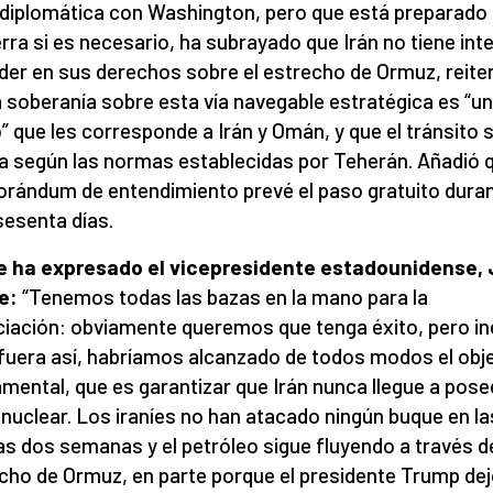
a diplomática con Washington, pero que está preparado
erra si es necesario, ha subrayado que Irán no tiene int
der en sus derechos sobre el estrecho de Ormuz, reit
a soberanía sobre esta vía navegable estratégica es “u
o” que les corresponde a Irán y Omán, y que el tránsito 
za según las normas establecidas por Teherán. Añadió q
ándum de entendimiento prevé el paso gratuito dura
sesenta días.
e ha expresado el vicepresidente estadounidense,
e:
“Tenemos todas las bazas en la mano para la
iación: obviamente queremos que tenga éxito, pero in
 fuera así, habríamos alcanzado de todos modos el obj
mental, que es garantizar que Irán nunca llegue a pose
nuclear. Los iraníes no han atacado ningún buque en la
as dos semanas y el petróleo sigue fluyendo a través d
cho de Ormuz, en parte porque el presidente Trump de