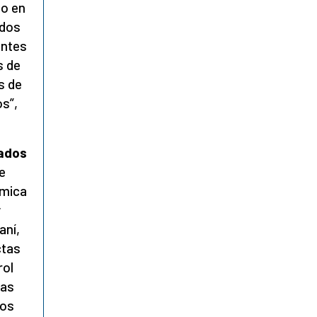
do en
 dos
antes
s de
s de
os”,
tados
e
ámica
y
aní,
ctas
rol
las
dos