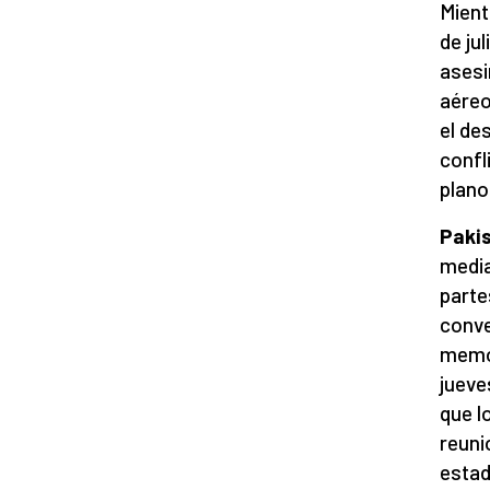
Mient
de ju
asesi
aéreo
el de
confl
plano
Paki
media
parte
conve
memor
jueve
que l
reuni
estad