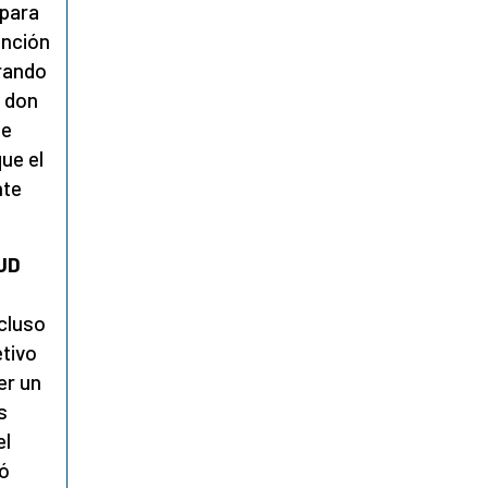
 para
ención
erando
n don
se
ue el
nte
 JD
cluso
etivo
er un
s
el
jó