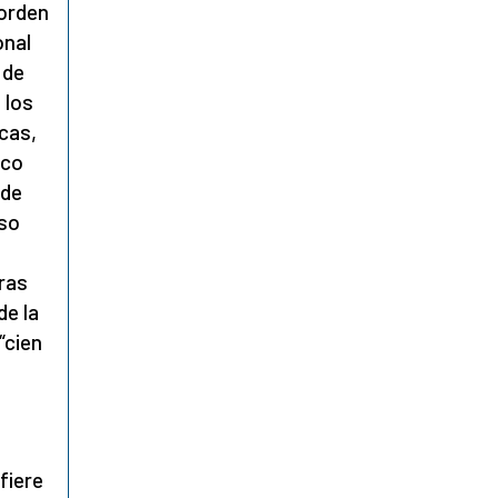
 orden
onal
 de
 los
icas,
ico
 de
aso
ras
de la
“cien
fiere