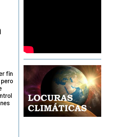
n
r fin
 pero
e
ntrol
ones