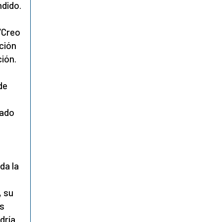
ndido.
“Creo
ción
ción.
de
iado
da la
, su
us
dría