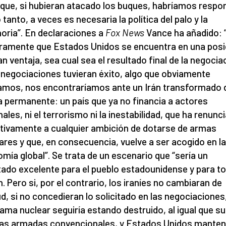
 que, si hubieran atacado los buques, habríamos respo
 tanto, a veces es necesaria la política del palo y la
oria”. En declaraciones a
Fox News
Vance ha añadido: 
ramente que Estados Unidos se encuentra en una posi
an ventaja, sea cual sea el resultado final de la negocia
s negociaciones tuvieran éxito, algo que obviamente
mos, nos encontraríamos ante un Irán transformado 
 permanente: un país que ya no financia a actores
nales, ni el terrorismo ni la inestabilidad, que ha renunc
itivamente a cualquier ambición de dotarse de armas
ares y que, en consecuencia, vuelve a ser acogido en la
mía global”. Se trata de un escenario que “sería un
tado excelente para el pueblo estadounidense y para to
n. Pero si, por el contrario, los iraníes no cambiaran de
ud, si no concedieran lo solicitado en las negociaciones
ama nuclear seguiría estando destruido, al igual que s
as armadas convencionales, y Estados Unidos manten