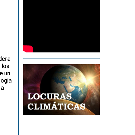
dera
 los
e un
logía
la