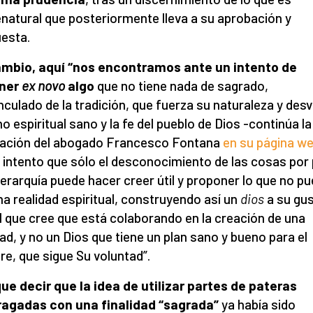
natural que posteriormente lleva a su aprobación y
esta.
ambio, aquí “nos encontramos ante un intento de
ner
ex novo
algo
que no tiene nada de sagrado,
nculado de la tradición, que fuerza su naturaleza y desv
o espiritual sano y la fe del pueblo de Dios -continúa la
ación del abogado Francesco Fontana
en su página w
 intento que sólo el desconocimiento de las cosas por
 jerarquía puede hacer creer útil y proponer lo que no p
na realidad espiritual, construyendo así un
dios
a su gu
l que cree que está colaborando en la creación de una
dad, y no un Dios que tiene un plan sano y bueno para el
e, que sigue Su voluntad”.
ue decir que la idea de utilizar partes de pateras
ragadas con una finalidad “sagrada”
ya había sido