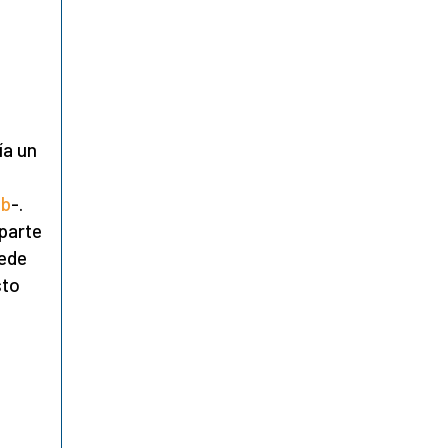
ía un
eb
-.
 parte
uede
sto