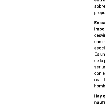
sobre
propu
En c
impo
desvi
camin
asoci
Es un
de la
ser u
con e
reali
hombr
Hay q
nauf