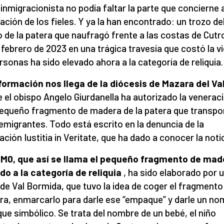
 inmigracionista no podía faltar la parte que concierne a
ación de los fieles. Y ya la han encontrado: un trozo de
 de la patera que naufragó frente a las costas de Cutro
 febrero de 2023 en una trágica travesía que costó la vi
rsonas ha sido elevado ahora a la categoría de reliquia.
formación nos llega de la diócesis de Mazara del Va
 el obispo Angelo Giurdanella ha autorizado la venerac
equeño fragmento de madera de la patera que transpo
 emigrantes. Todo está escrito en la denuncia de la
ación Iustitia in Veritate, que ha dado a conocer la notic
M0, que así se llama el pequeño fragmento de mad
do a la categoría de reliquia
, ha sido elaborado por 
r de Val Bormida, que tuvo la idea de coger el fragmento
a, enmarcarlo para darle ese “empaque” y darle un no
ue simbólico. Se trata del nombre de un bebé, el niño