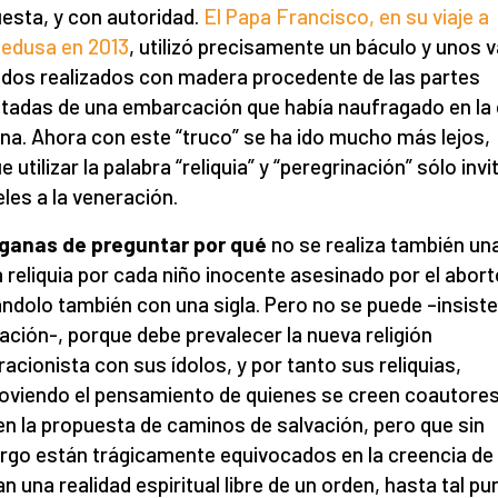
esta, y con autoridad.
El Papa Francisco, en su viaje a
edusa en 2013
, utilizó precisamente un báculo y unos 
dos realizados con madera procedente de las partes
tadas de una embarcación que había naufragado en la
iana. Ahora con este “truco” se ha ido mucho más lejos,
 utilizar la palabra “reliquia” y “peregrinación” sólo invi
eles a la veneración.
ganas de preguntar por qué
no se realiza también un
 reliquia por cada niño inocente asesinado por el abort
ándolo también con una sigla. Pero no se puede –insiste
ación-, porque debe prevalecer la nueva religión
racionista con sus ídolos, y por tanto sus reliquias,
viendo el pensamiento de quienes se creen coautore
en la propuesta de caminos de salvación, pero que sin
go están trágicamente equivocados en la creencia de
n una realidad espiritual libre de un orden, hasta tal pu