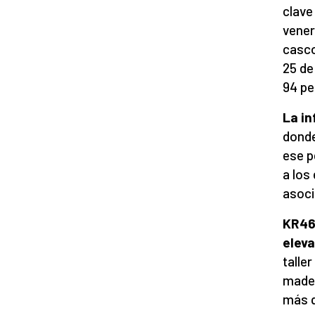
clave
vener
casco
25 de
94 pe
La in
donde
ese p
a los
asoci
KR46
eleva
talle
mader
más q