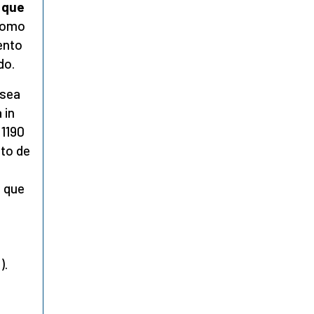
 que
 como
ento
do.
 sea
 in
 1190
lto de
o que
).