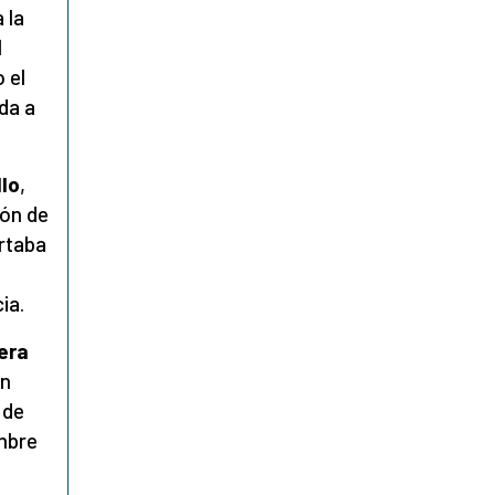
 la
l
 el
da a
llo
,
ión de
rtaba
ia.
era
un
 de
mbre