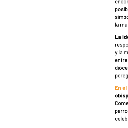
encon
posib
símbol
la ma
La id
respo
y la 
entre
dióce
pereg
En e
obis
Comen
parro
celeb