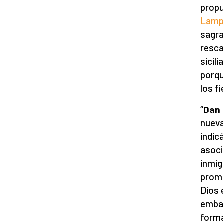
propu
Lamp
sagra
resca
sicil
porque
los fi
“
Dan 
nueva
indic
asoci
inmig
promo
Dios 
embar
forma