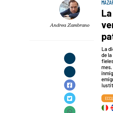
MAZAR
La
ve
Andrea Zambrano
pa
La d
de la
fiele
mes. 
inmig
emigr
Iusti
ECCL