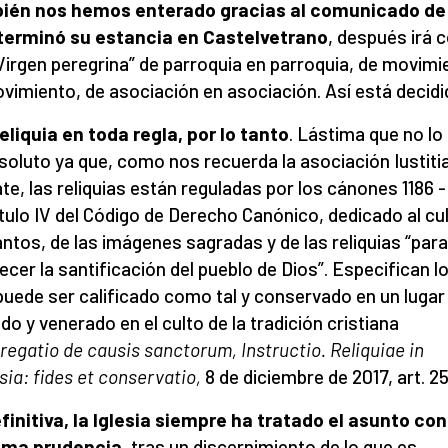
ién nos hemos enterado gracias al comunicado de
terminó su estancia en Castelvetrano
, después irá
Virgen peregrina” de parroquia en parroquia, de movimi
vimiento, de asociación en asociación. Así está decidi
eliquia en toda regla, por lo tanto
. Lástima que no lo
soluto ya que, como nos recuerda la asociación Iustitia
ate, las reliquias están reguladas por los cánones 1186 -
ítulo IV del Código de Derecho Canónico, dedicado al cu
antos, de las imágenes sagradas y de las reliquias “para
ecer la santificación del pueblo de Dios”. Especifican l
puede ser calificado como tal y conservado en un lugar
do y venerado en el culto de la tradición cristiana
egatio de causis sanctorum, Instructio. Reliquiae in
sia: fides et conservatio,
8 de diciembre de 2017, art. 25
finitiva, la Iglesia siempre ha tratado el asunto con
ema prudencia
, tras un discernimiento de lo que es