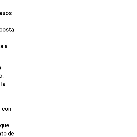
vasos
 costa
ta a
a
o,
 la
s con
 que
nto de