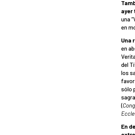
Tamb
ayer 
una “
en mo
Una r
en ab
Verit
del T
los s
favor
sólo 
sagra
(
Congr
Eccle
En de
extr