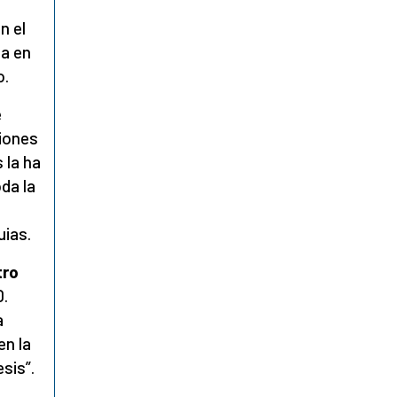
n el
ia en
o.
e
ciones
 la ha
da la
uias.
tro
0.
a
en la
sis”.