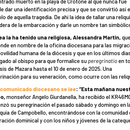
trado muerto en la playa de Crotone al que nunca fue
le dar una identificación precisa y que se convirtió así e
o de aquella tragedia. De ahí la idea de tallar una reliqu
dera de la embarcación y darle un nombre tan simbólic
ea la ha tenido una religiosa, Alessandra Martin,
qu
nde en nombre de la oficina diocesana para las migra
movilidad humana de la diócesis y que en los últimos días
gado al obispo para que formalice su
peregrinatio
en to
sis de Mazara hasta el 10 de enero de 2025. Una
rinación para su veneración, como ocurre con las reliq
l comunicado diocesano se lee
: “Esta mañana nues
po,
monseñor Angelo Giurdanella,
ha recibido el KR46M
zó su peregrinación el pasado sábado y domingo en l
quia de Campobello, encontrándose con la comunidad 
ración dominical y con los niños y jóvenes de la cateque