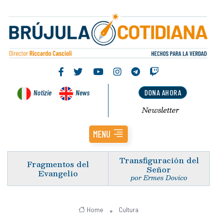
Notizie
News
DONA AHORA
Newsletter
MENU
Transfiguración del
Fragmentos del
Señor
Evangelio
por Ermes Dovico
Home
Cultura