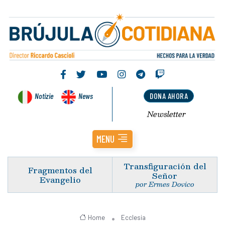
Notizie
News
DONA AHORA
Newsletter
MENU
Transfiguración del
Fragmentos del
Señor
Evangelio
por Ermes Dovico
Home
Ecclesia