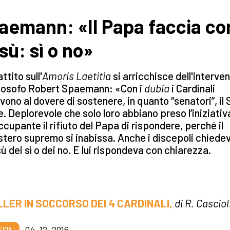
aemann: «Il Papa faccia c
sù: sì o no»
attito sull'
Amoris Laetitia
si arricchisce dell'interve
ilosofo Robert Spaemann: «Con i
dubia
i Cardinali
vono al dovere di sostenere, in quanto “senatori”, il
. Deplorevole che solo loro abbiano preso l’iniziativ
cupante il rifiuto del Papa di rispondere, perché il
tero supremo si inabissa. Anche i discepoli chiede
ù dei sì o dei no. E lui rispondeva con chiarezza.
LLER IN SOCCORSO DEI 4 CARDINALI,
di R. Casciol
ESIA
04_12_2016