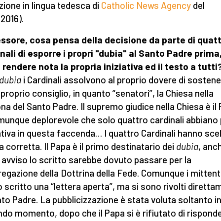
izione in lingua tedesca di
Catholic News Agency
del
2016).
ssore, cosa pensa della decisione da parte di quat
nali di esporre i propri "dubia" al Santo Padre prima
i rendere nota la propria iniziativa ed il testo a tutti
dubia
i Cardinali assolvono al proprio dovere di sosten
 proprio consiglio, in quanto “senatori”, la Chiesa nella
na del Santo Padre. Il supremo giudice nella Chiesa è il
munque deplorevole che solo quattro cardinali abbiano
ziativa in questa faccenda… I quattro Cardinali hanno scel
a corretta. Il Papa è il primo destinatario dei
dubia
, anc
 avviso lo scritto sarebbe dovuto passare per la
egazione della Dottrina della Fede. Comunque i mittent
 scritto una “lettera aperta”, ma si sono rivolti dirett
nto Padre. La pubblicizzazione è stata voluta soltanto i
do momento, dopo che il Papa si è rifiutato di risponde