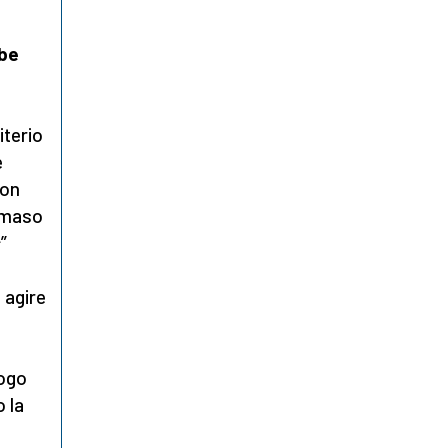
bbe
iterio
e
con
mmaso
s
”
 agire
uogo
o la