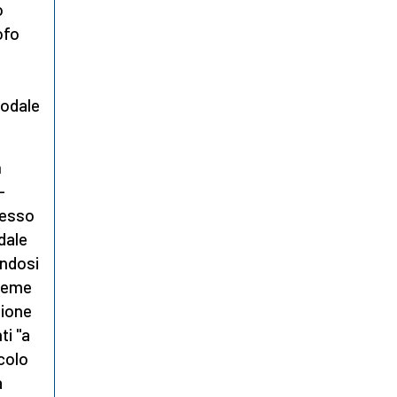
o
ofo
nodale
h
-
resso
dale
endosi
sieme
zione
i "a
icolo
a