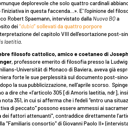
omunque deplorevole che solo quattro cardinali abbian
 l’iniziativa in questa faccenda…». E' l'opinione del filos
co Robert Spaemann, intervistato dalla
Nuova BQ
a
sito dei
“
dubia
” sollevati da quattro porpore
interpretazione del capitolo VIII dell'esortazione post-si
s laetitia
.
lebre filosofo cattolico, amico e coetaneo di Josep
inger
, professore emerito di filosofia presso la Ludwig
ilians-Universität di Monaco di Baviera, aveva già esp
niera forte le sue perplessità sul documento post-sino
dopo la sua pubblicizzazione, nell'aprile scorso. Sping
no a dire che «l’articolo 305 [di Amoris laetitia, ndr], in
a nota 351, in cui si afferma che i fedeli "entro una situa
tiva di peccato" possono essere ammessi ai sacrament
 dei fattori attenuanti", contraddice direttamente l’art
la "Familiaris consortio" di Giovanni Paolo II» (intervist