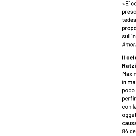
«E’ c
preso
tedes
propo
sull'
Amori
Il ce
Ratz
Maxim
in ma
poco 
perfi
con l
ogget
causa
84 del