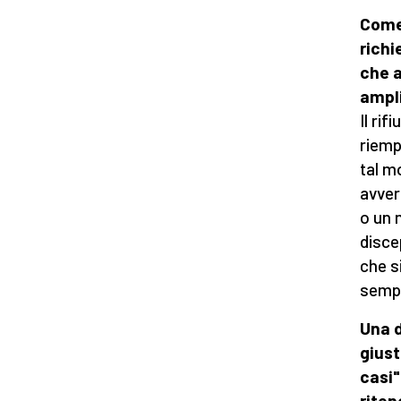
Come 
richi
che a
ampl
Il rif
riemp
tal m
avver
o un 
disce
che si
sempl
Una d
giust
casi"
riten