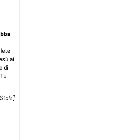
a
ebba
olete
esù ai
e di
 Tu
Stolz]