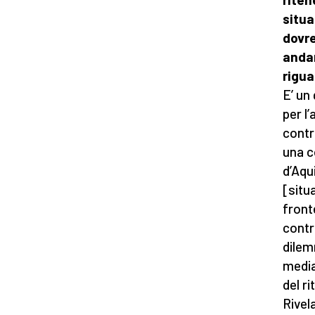
situa
dovre
andar
rigu
E’ un
per l
contr
una c
d’Aqu
[situa
front
contr
dilem
media
del ri
Rivel