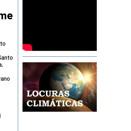
ome
nto
 Santo
a.
vano
i