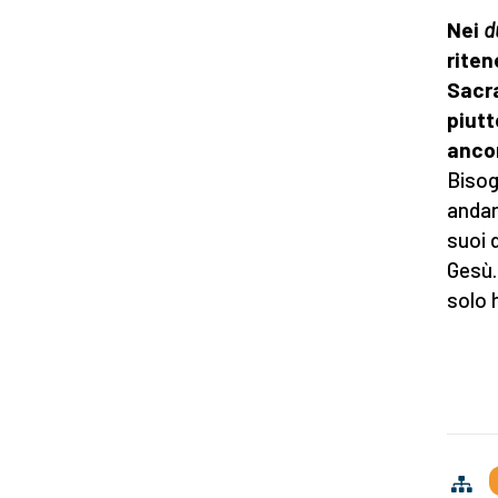
Nei
d
riten
Sacra
piutt
ancor
Bisog
andar
suoi d
Gesù.
solo h