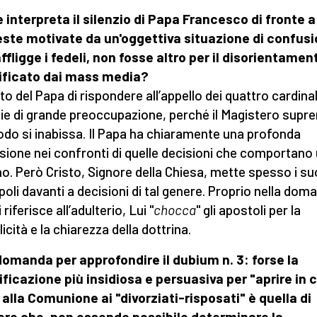
interpreta il silenzio di Papa Francesco di fronte a
este motivate da un'oggettiva situazione di confus
ffligge i fedeli, non fosse altro per il disorientamen
ificato dai mass media?
iuto del Papa di rispondere all’appello dei quattro cardinal
ie di grande preoccupazione, perché il Magistero supr
odo si inabissa. Il Papa ha chiaramente una profonda
sione nei confronti di quelle decisioni che comportano 
no. Però Cristo, Signore della Chiesa, mette spesso i su
poli davanti a decisioni di tal genere. Proprio nella dom
 riferisce all’adulterio, Lui "
chocca
" gli apostoli per la
icità e la chiarezza della dottrina.
omanda per approfondire il dubium n. 3: forse la
ificazione più insidiosa e persuasiva per "aprire in c
 alla Comunione ai "divorziati-risposati" è quella di
ere che, non essendo possibile determinare la