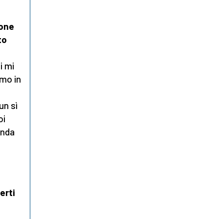
ione
to
i mi
emo in
un sì
oi
anda
erti