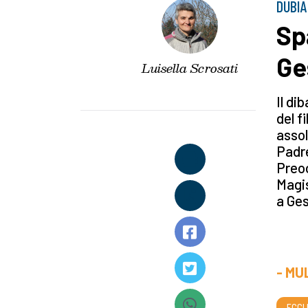
DUBIA
Sp
Ge
Luisella Scrosati
Il dib
del f
assol
Padre
Preoc
Magis
a Ges
- MU
ECCL