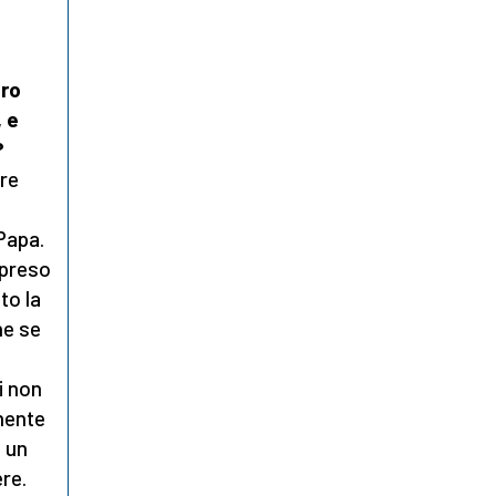
tro
, e
?
ere
 Papa.
 preso
to la
he se
i non
amente
n un
re.