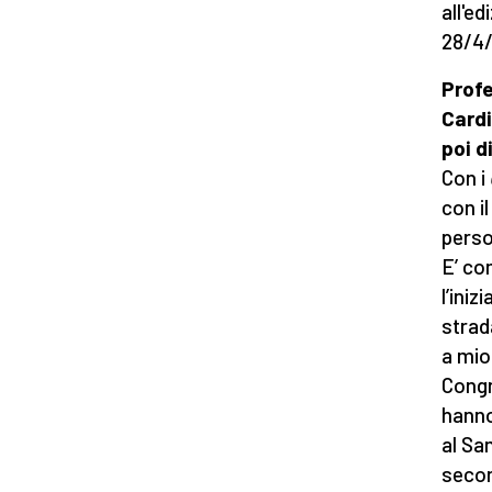
all'ed
28/4/
Profe
Cardi
poi d
Con i
con il
perso
E’ co
l’ini
strad
a mio
Congr
hanno
al Sa
secon