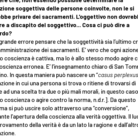
zione soggettiva delle persone coinvolte, non le si
bbe privare dei sacramenti. L'oggettivo non dovre
e a discapito del soggettivo... Cosa ci può dire a
ardo?
 grande errore pensare che la soggettività sia l’ultimo cr
’amministrazione dei sacramenti. E’ vero che ogni azion
o coscienza è cattiva, ma lo è allo stesso modo agire 
oscienza erronea. E’ l’insegnamento chiaro di San To
ino. In questa maniera può nascere un “
casus perplexu
zione in cui una persona si trova o ritiene di trovarsi di
e ad una scelta tra due o più mali morali, in questo caso
o coscienza o agire contro la norma, n.d.r.]. Da questo
ma si può uscire solo attraverso una “conversione”,
nte l’apertura della coscienza alla verità oggettiva. Il l
trovamento della verità è da un lato la ragione e dall’altr
azione.