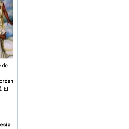
e de
 orden
. El
lesia