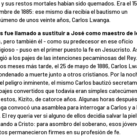
 y sus restos mortales habían sido quemados. Era el 15
mbre de 1885: ese mismo día recibía el bautismo un
úmeno de unos veinte años, Carlos Lwanga.
s fue llamado a sustituir a José como maestro de l
s
, pero también él - como su predecesor en ese oficio
igioso - puso en el primer puesto la fe en Jesucristo. A
gió a los pajes de las intenciones pecaminosas del Rey.
os meses más tarde, el 25 de mayo de 1886, Carlos L
ondenado a muerte junto a otros cristianos. Por la noc
 el peligro inminente, el mismo Carlos bautizó secreta
 pajes convertidos que todavía eran simples catecúme
 estos, Kizito, de catorce años. Algunas horas despué
a convocó una asamblea para interrogar a Carlos y a 
 El rey quería ver si alguno de ellos decidía salvar la piel
ando a Cristo: para asombro del soberano, esos jóven
tos permanecieron firmes en su profesión de fe.