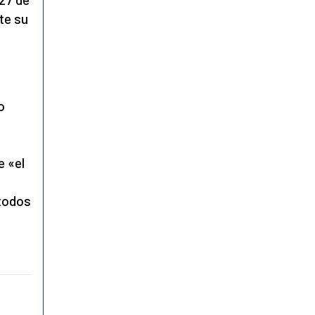
te su
o
 «el
 todos