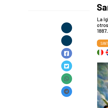
Sa
La Ig
otros
1887.
SANT