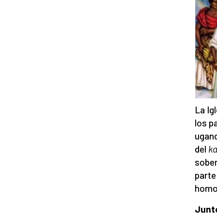
La Ig
los p
ugand
del
k
sober
parte
homo
Junto