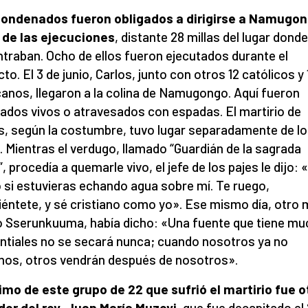
ondenados fueron obligados a dirigirse a Namugon
 de las ejecuciones
, distante 28 millas del lugar dond
traban. Ocho de ellos fueron ejecutados durante el
cto. El 3 de junio, Carlos, junto con otros 12 católicos y 
canos, llegaron a la colina de Namugongo. Aquí fueron
dos vivos o atravesados con espadas. El martirio de
s, según la costumbre, tuvo lugar separadamente de l
. Mientras el verdugo, llamado “Guardián de la sagrada
”, procedía a quemarle vivo, el jefe de los pajes le dijo: 
si estuvieras echando agua sobre mí. Te ruego,
iéntete, y sé cristiano como yo». Ese mismo día, otro m
 Sserunkuuma, había dicho: «Una fuente que tiene m
tiales no se secará nunca; cuando nosotros ya no
os, otros vendrán después de nosotros».
timo de este grupo de 22 que sufrió el martirio fue o
dor del rey, Juan María Muzeyi
, que fue decapitado el