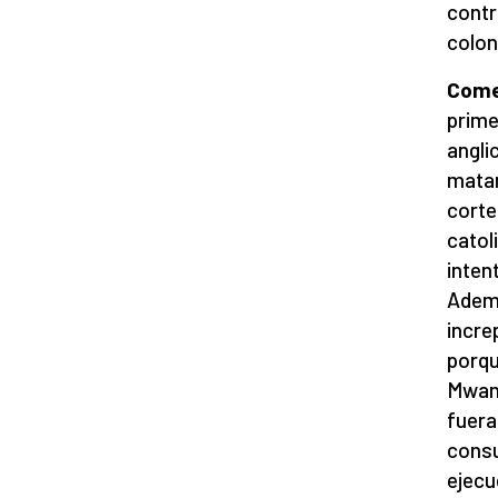
contr
colon
Come
prime
angli
matar
corte
catol
inten
Ademá
incre
porqu
Mwang
fuera
consu
ejecu