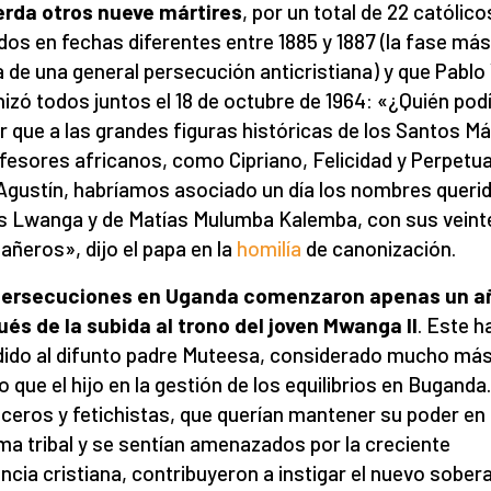
erda otros nueve mártires
, por un total de 22 católico
os en fechas diferentes entre 1885 y 1887 (la fase más
 de una general persecución anticristiana) y que Pablo 
izó todos juntos el 18 de octubre de 1964: «¿Quién pod
r que a las grandes figuras históricas de los Santos Má
fesores africanos, como Cipriano, Felicidad y Perpetua,
Agustín, habríamos asociado un día los nombres queri
s Lwanga y de Matías Mulumba Kalemba, con sus veint
ñeros», dijo el papa en la
homilía
de canonización.
persecuciones en Uganda comenzaron apenas un a
és de la subida al trono del joven Mwanga II
. Este h
ido al difunto padre Muteesa, considerado mucho má
o que el hijo en la gestión de los equilibrios en Buganda.
ceros y fetichistas, que querían mantener su poder en 
ma tribal y se sentían amenazados por la creciente
ncia cristiana, contribuyeron a instigar el nuevo sober