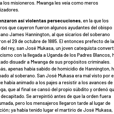
a los misioneros. Mwanga les veía como meros
izadores.
nzaron así violentas persecuciones
, en la que los
ros que cayeron fueron algunos ayudantes del obispo
cano James Hannington, al que sicarios del soberano
on el 29 de octubre de 1885. El entonces prefecto de la
 del rey, san José Mukasa, un joven catequista convert
icismo con la llegada a Uganda de los Padres Blancos, 
tado disuadir a Mwanga de sus propósitos criminales.
s, apenas había sabido de homicidio de Hannington, h
pado al soberano. San José Mukasa era mal visto por el
e había animado a los pajes a resistir a los avances de
a, que al final se cansó del propio súbdito y ordenó q
 decapitado. Se arrepintió antes de que la orden fuera
mada, pero los mensajeros llegaron tarde al lugar de
ción; ya había tenido lugar el martirio de José Mukasa,