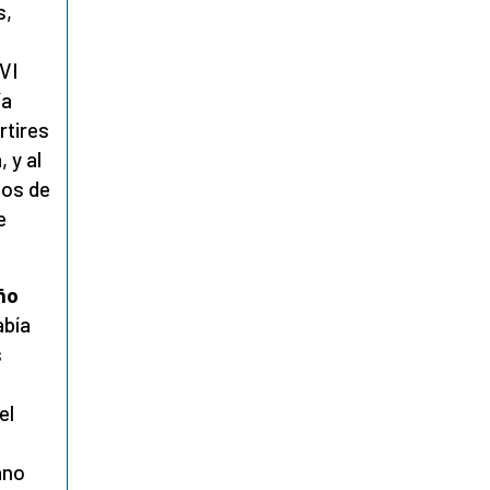
s,
VI
ía
rtires
 y al
dos de
e
ño
abía
s
el
ano