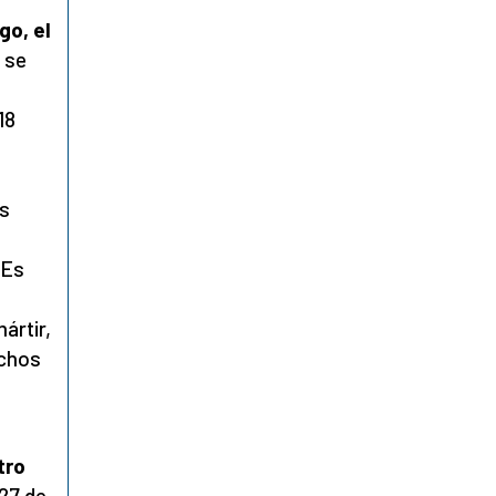
go, el
e se
18
os
«Es
ártir,
uchos
tro
 27 de