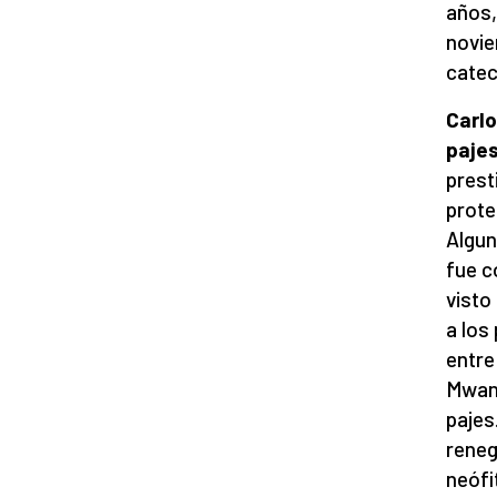
años,
novie
catec
Carlo
paje
prest
prote
Algun
fue c
visto
a los
entre
Mwang
pajes.
reneg
neófi