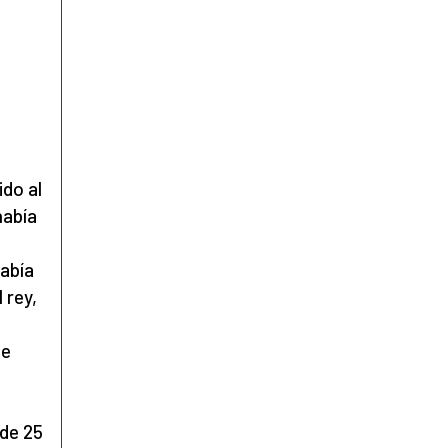
ido al
había
abía
 rey,
ue
 de 25