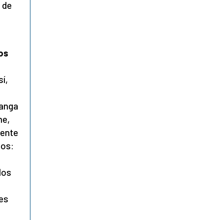
 de
os
sí,
wanga
he,
mente
nos:
s
los
es