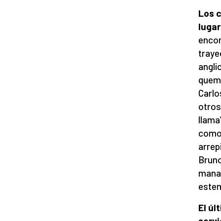
Los c
lugar
encon
traye
angli
quema
Carlo
otros
llama
como 
arrep
Bruno
manan
estem
El úl
servi