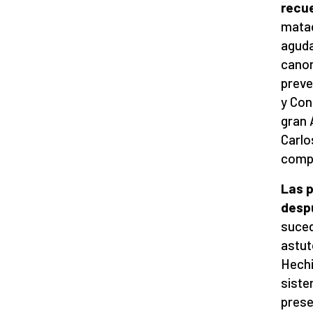
recu
matad
aguda
canon
preve
y Con
gran 
Carlo
compa
Las 
despu
suced
astut
Hechi
siste
prese