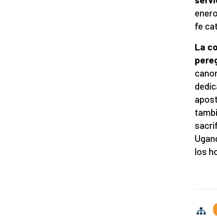
enero
fe cat
La c
pere
canon
dedic
apost
tambi
sacri
Ugand
los h