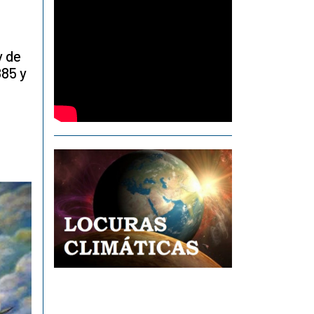
y de
885 y