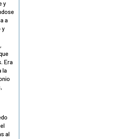
e y
éndose
da a
 y
,
 que
. Era
 la
onio
,
redo
el
as al