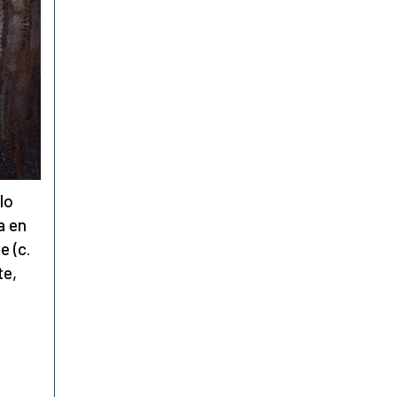
lo
a en
e (c.
te,