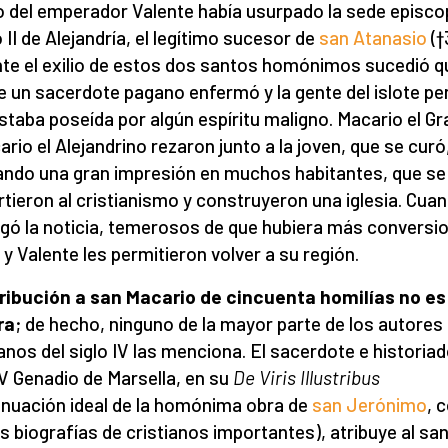
 del emperador Valente había usurpado la sede episco
 II de Alejandría, el legítimo sucesor de
san Atanasio
(†
te el exilio de estos dos santos homónimos sucedió qu
de un sacerdote pagano enfermó y la gente del islote p
staba poseída por algún espíritu maligno. Macario el G
ario el Alejandrino rezaron junto a la joven, que se curó
ndo una gran impresión en muchos habitantes, que se
rtieron al cristianismo y construyeron una iglesia. Cua
legó la noticia, temerosos de que hubiera más conversi
 y Valente les permitieron volver a su región.
ribución a san Macario de cincuenta homilías no es
ra
; de hecho, ninguno de la mayor parte de los autores
ianos del siglo IV las menciona. El sacerdote e historiad
 V Genadio de Marsella, en su
De Viris Illustribus
inuación ideal de la homónima obra de
san Jerónimo
, 
s biografías de cristianos importantes), atribuye al san