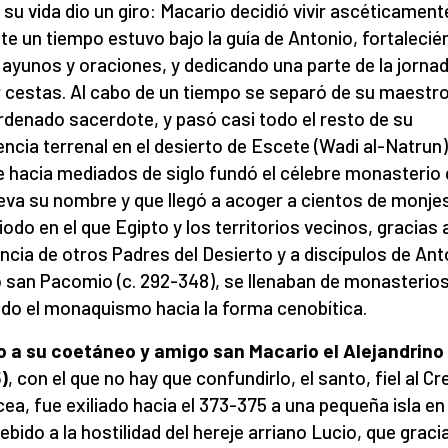
 su vida dio un giro: Macario decidió vivir ascéticament
te un tiempo estuvo bajo la guía de Antonio, fortaleci
 ayunos y oraciones, y dedicando una parte de la jorna
 cestas. Al cabo de un tiempo se separó de su maestro
rdenado sacerdote, y pasó casi todo el resto de su
encia terrenal en el desierto de Escete (Wadi al-Natrun)
 hacia mediados de siglo fundó el célebre monasterio
leva su nombre y que llegó a acoger a cientos de monjes
riodo en el que Egipto y los territorios vecinos, gracias a
encia de otros Padres del Desierto y a discípulos de Ant
san Pacomio (c. 292-348), se llenaban de monasterios
ndo el monaquismo hacia la forma cenobítica.
 a su coetáneo y amigo san Macario el Alejandrino
)
, con el que no hay que confundirlo, el santo, fiel al C
cea, fue exiliado hacia el 373-375 a una pequeña isla en 
debido a la hostilidad del hereje arriano Lucio, que graci