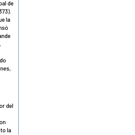
pal de
373).
e la
ensó
rande
,
ndo
ones,
or del
con
to la