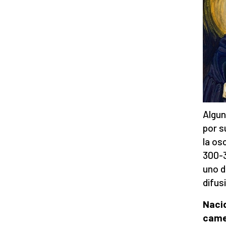
Algun
por s
la os
300-3
uno d
difus
Nacid
came