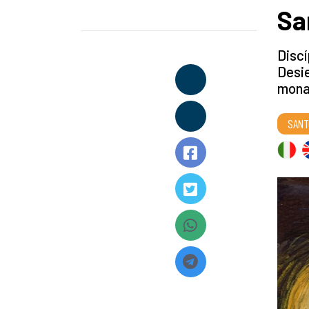
Sa
Discí
Desie
mona
SANT