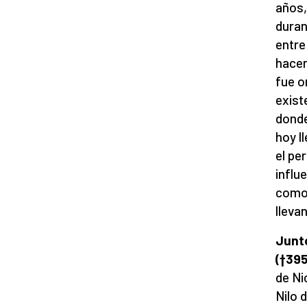
años,
duran
entre
hacer
fue o
exist
donde
hoy l
el pe
influ
como 
lleva
Junto
(†395
de Ni
Nilo 