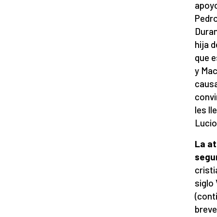
apoyo
Pedro
Duran
hija 
que e
y Mac
causa
convi
les l
Lucio
La at
segu
crist
siglo
(cont
breve