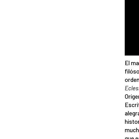
El ma
filós
orden
Ecles
Oríge
Escri
alegr
histo
mucha
que e