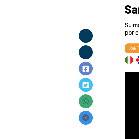
Sa
Su ma
por 
SANT