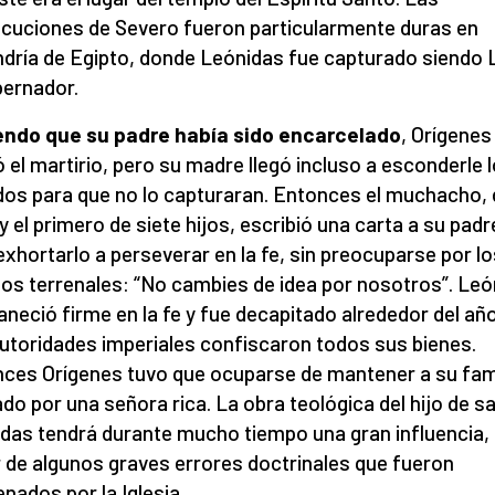
cuciones de Severo fueron particularmente duras en
ndría de Egipto, donde Leónidas fue capturado siendo 
bernador.
endo que su padre había sido encarcelado
, Orígenes
 el martirio, pero su madre llegó incluso a esconderle 
dos para que no lo capturaran. Entonces el muchacho, 
y el primero de siete hijos, escribió una carta a su padr
exhortarlo a perseverar en la fe, sin preocuparse por lo
los terrenales: “No cambies de idea por nosotros”. Le
neció firme en la fe y fue decapitado alrededor del añ
utoridades imperiales confiscaron todos sus bienes.
ces Orígenes tuvo que ocuparse de mantener a su fami
do por una señora rica. La obra teológica del hijo de s
das tendrá durante mucho tiempo una gran influencia,
 de algunos graves errores doctrinales que fueron
nados por la Iglesia.