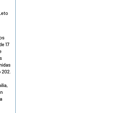
Leto
los
de 17
e
s
ónidas
o 202.
lia,
an
 a