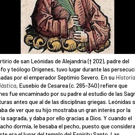
rtirio de san Leónidas de Alejandría († 202), padre del
ofo y teólogo Orígenes, tuvo lugar durante las persecu
adas por el emperador Septimio Severo. En su
Histori
iástica
, Eusebio de Cesarea (c. 265-340) refiere que
nes fue encaminado por su padre al estudio de las Sag
turas antes que al de las disciplinas griegas. Leónidas 
aba de ver que su hijo mostraba un gran interés por la
ria sagrada, y daba por ello gracias a Dios. Y cuando el
cho dormía, le besaba el pecho, puesto que consider
ste era el lugar del templo del Espíritu Santo. Las