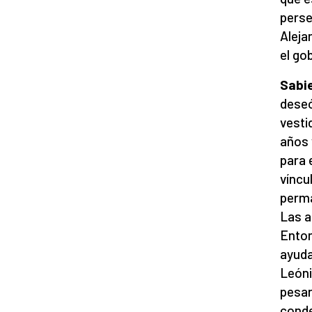
perse
Aleja
el go
Sa
bi
deseó
vesti
años 
para 
víncu
perma
Las a
Enton
ayuda
Leóni
pesar
conde