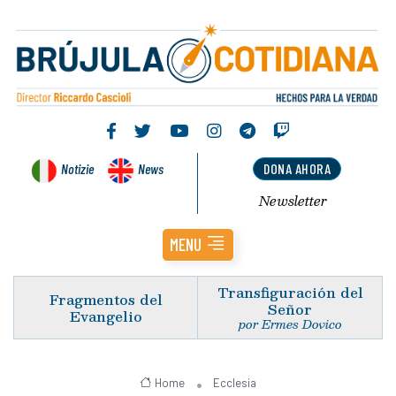
Notizie
News
DONA AHORA
Newsletter
MENU
Transfiguración del
Fragmentos del
Señor
Evangelio
por Ermes Dovico
Home
Ecclesia