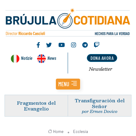
Notizie
News
DONA AHORA
Newsletter
MENU
Transfiguración del
Fragmentos del
Señor
Evangelio
por Ermes Dovico
Home
Ecclesia