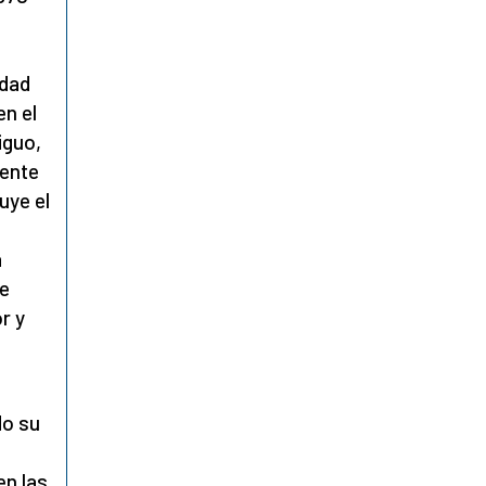
idad
en el
iguo,
uente
uye el
a
a
te
r y
do su
e
en las