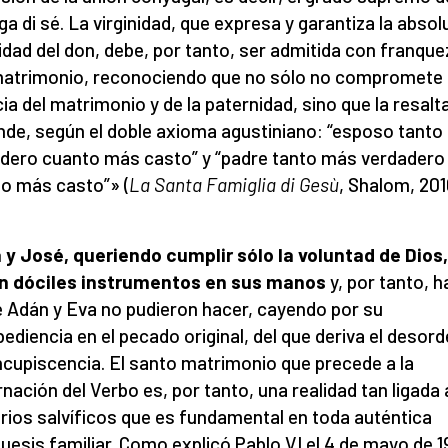
ga di sé. La virginidad, que expresa y garantiza la absol
idad del don, debe, por tanto, ser admitida con franque
atrimonio, reconociendo que no sólo no compromete 
ia del matrimonio y de la paternidad, sino que la resalt
nde, según el doble axioma agustiniano: “esposo tant
dero cuanto más casto” y “padre tanto más verdadero
o más casto”» (
La Santa Famiglia di Gesù
, Shalom, 201
 y José, queriendo cumplir sólo la voluntad de Dios,
n dóciles instrumentos en sus manos
y, por tanto, 
e Adán y Eva no pudieron hacer, cayendo por su
ediencia en el pecado original, del que deriva el desor
ncupiscencia. El santo matrimonio que precede a la
nación del Verbo es, por tanto, una realidad tan ligada 
rios salvíficos que es fundamental en toda auténtica
uesis familiar. Como explicó Pablo VI el 4 de mayo de 