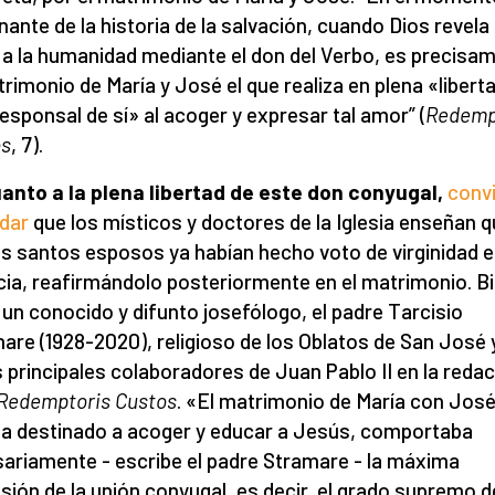
nante de la historia de la salvación, cuando Dios revela
a la humanidad mediante el don del Verbo, es precisa
trimonio de María y José el que realiza en plena «liberta
esponsal de sí» al acoger y expresar tal amor” (
Redemp
os
, 7).
anto a la plena libertad de este don conyugal,
conv
dar
que los místicos y doctores de la Iglesia enseñan 
 santos esposos ya habían hecho voto de virginidad e
cia, reafirmándolo posteriormente en el matrimonio. Bi
 un conocido y difunto josefólogo, el padre Tarcisio
are (1928-2020), religioso de los Oblatos de San José 
s principales colaboradores de Juan Pablo II en la reda
Redemptoris Custos
. «El matrimonio de María con José
a destinado a acoger y educar a Jesús, comportaba
ariamente - escribe el padre Stramare - la máxima
sión de la unión conyugal, es decir, el grado supremo d