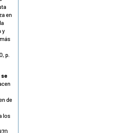
uta
za en
la
a y
o más
0, p.
 se
hacen
den de
a los
1970