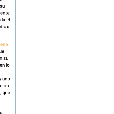
 su
mente
d» el
toris
iene
que
n su
en lo
y uno
cción
, que
e