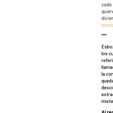
cada 
quier
dicie
anun
***
Esboz
los c
refer
llama
la co
queda
desci
extra
miste
Al re