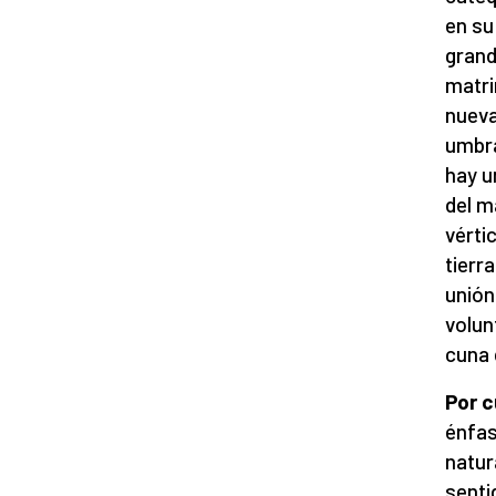
en su
grand
matri
nueva
umbra
hay u
del m
vérti
tierr
unión
volun
cuna d
Por c
énfas
natur
senti