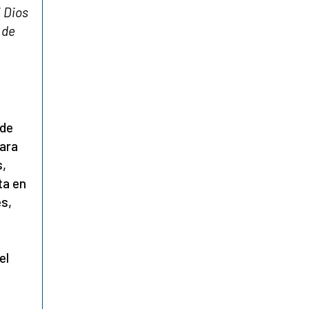
i Dios
 de
 de
para
s,
ta en
es,
el