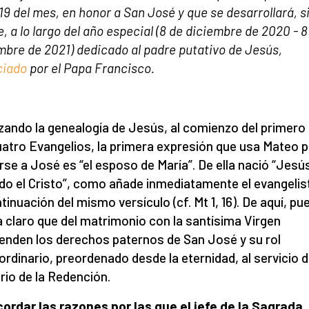
19 del mes, en honor a San José y que se desarrollará, s
e, a lo largo del año especial (8 de diciembre de 2020 - 8
mbre de 2021) dedicado al padre putativo de Jesús,
ciado
por el Papa Francisco.
ando la genealogía de Jesús, al comienzo del primero
uatro Evangelios, la primera expresión que usa Mateo 
irse a José es “el esposo de María”. De ella nació “Jesú
do el Cristo”, como añade inmediatamente el evangelis
ntinuación del mismo versículo (cf. Mt 1, 16). De aquí, pu
 claro que del matrimonio con la santísima Virgen
enden los derechos paternos de San José y su rol
ordinario, preordenado desde la eternidad, al servicio d
rio de la Redención.
cordar las razones por las que el jefe de la Sagrada