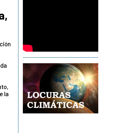
a,
ación
ida
nto,
e la