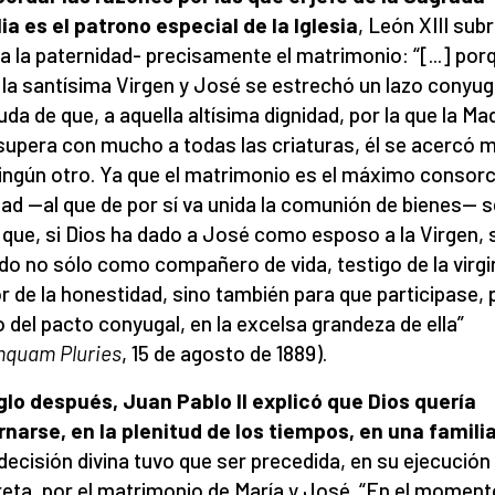
ia es el patrono especial de la Iglesia
, León XIII sub
 a la paternidad- precisamente el matrimonio: “[...] por
 la santísima Virgen y José se estrechó un lazo conyug
uda de que, a aquella altísima dignidad, por la que la Ma
supera con mucho a todas las criaturas, él se acercó 
ingún otro. Ya que el matrimonio es el máximo consorc
ad —al que de por sí va unida la comunión de bienes— s
 que, si Dios ha dado a José como esposo a la Virgen, 
do no sólo como compañero de vida, testigo de la virgi
or de la honestidad, sino también para que participase, 
 del pacto conyugal, en la excelsa grandeza de ella”
quam Pluries
, 15 de agosto de 1889).
glo después, Juan Pablo II explicó que Dios quería
narse, en la plenitud de los tiempos, en una familia
decisión divina tuvo que ser precedida, en su ejecución
eta, por el matrimonio de María y José. “En el moment