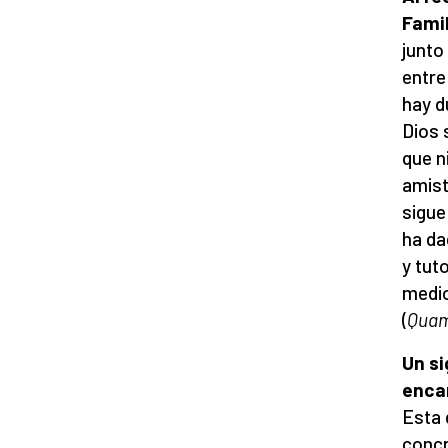
Famil
junto
entre
hay d
Dios 
que n
amist
sigue
ha da
y tut
medio
(
Quam
Un si
encar
Esta 
concr