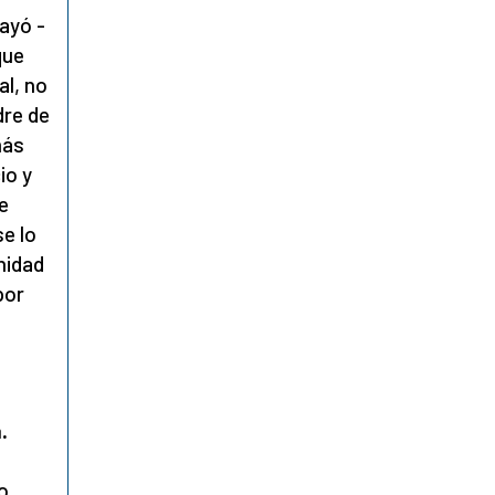
rayó -
que
al, no
dre de
más
io y
e
se lo
nidad
por
.
o