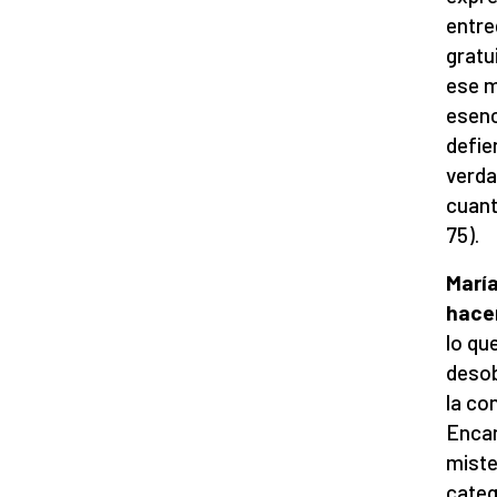
entre
gratu
ese m
esenc
defie
verda
cuant
75).
María
hace
lo qu
desob
la co
Encar
miste
cateq