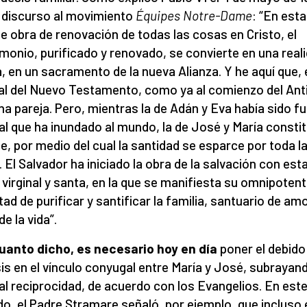
 discurso al movimiento
Équipes Notre-Dame
: “En esta
e obra de renovación de todas las cosas en Cristo, el
monio, purificado y renovado, se convierte en una real
, en un sacramento de la nueva Alianza. Y he aquí que, 
l del Nuevo Testamento, como ya al comienzo del Ant
na pareja. Pero, mientras la de Adán y Eva había sido f
al que ha inundado al mundo, la de José y María constit
ce, por medio del cual la santidad se esparce por toda l
a. El Salvador ha iniciado la obra de la salvación con est
 virginal y santa, en la que se manifiesta su omnipoten
tad de purificar y santificar la familia, santuario de amo
e la vida”.
uanto dicho, es necesario hoy en día
poner el debido
is en el vínculo conyugal entre María y José, subrayan
al reciprocidad, de acuerdo con los Evangelios. En est
do, el Padre Stramare señaló, por ejemplo, que incluso 