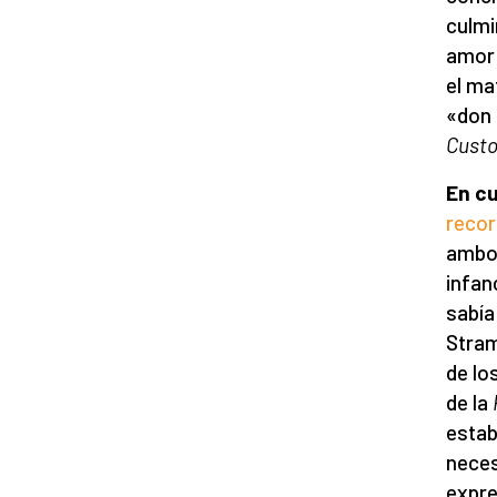
culmi
amor 
el ma
«don 
Cust
En cu
recor
ambos
infan
sabía
Stram
de lo
de la
estab
neces
expre