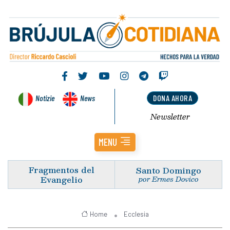
Notizie
News
DONA AHORA
Newsletter
MENU
Fragmentos del
Santo Domingo
Evangelio
por Ermes Dovico
Home
Ecclesia