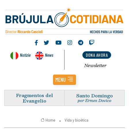
Notizie
News
DONA AHORA
Newsletter
MENU
Fragmentos del
Santo Domingo
Evangelio
por Ermes Dovico
Home
Vida y bioética