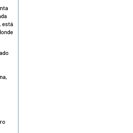
enta
ada
, está
 donde
rado
na,
tro