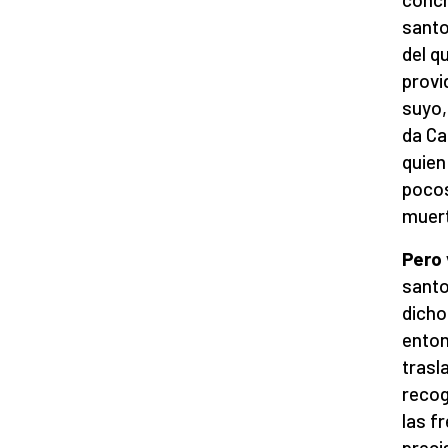
santo
del q
provi
suyo,
da C
quien 
pocos
muert
Pero
santo
dicho
enton
trasl
recog
las f
preci