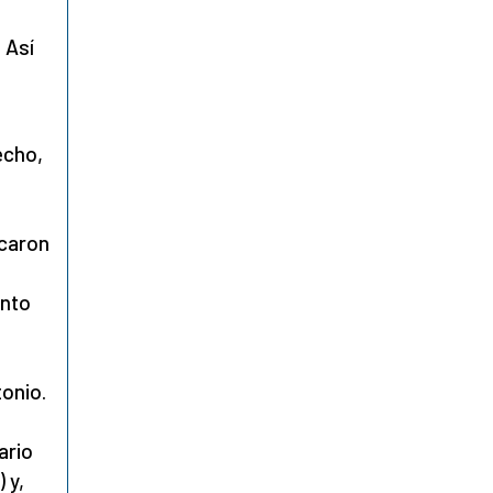
 Así
echo,
rcaron
anto
e
tonio.
ario
 y,