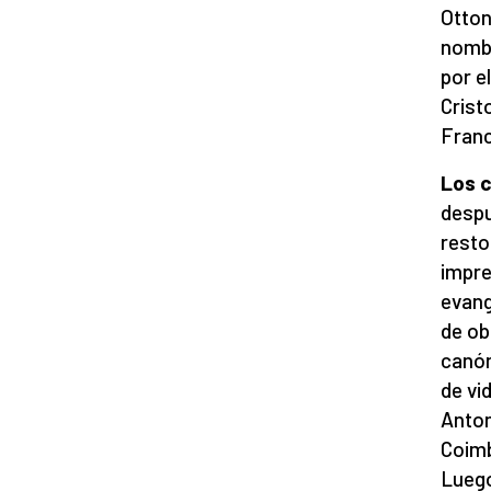
Otton
nombr
por e
Crist
Franc
Los c
despu
resto
impre
evang
de ob
canón
de vi
Anton
Coimb
Luego