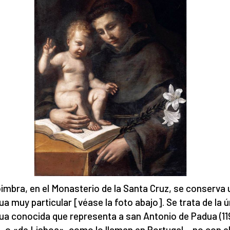
imbra, en el Monasterio de la Santa Cruz, se conserva 
ua muy particular [véase la foto abajo]. Se trata de la 
ua conocida que representa a san Antonio de Padua (11
 —o «de Lisboa», como lo llaman en Portugal— no con e