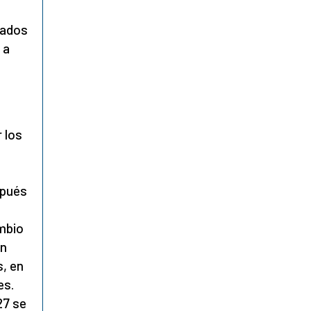
tados
 a
 los
spués
mbio
an
s, en
es.
27 se