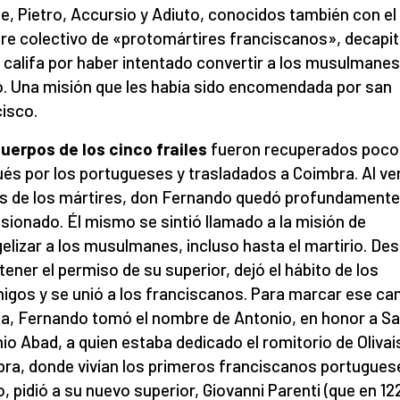
e, Pietro, Accursio y Adiuto, conocidos también con el
e colectivo de «protomártires franciscanos», decapi
l califa por haber intentado convertir a los musulmanes
o. Una misión que les había sido encomendada por san
isco.
uerpos de los cinco frailes
fueron recuperados poco
és por los portugueses y trasladados a Coimbra. Al ver
s de los mártires, don Fernando quedó profundamente
sionado. Él mismo se sintió llamado a la misión de
elizar a los musulmanes, incluso hasta el martirio. De
tener el permiso de su superior, dejó el hábito de los
igos y se unió a los franciscanos. Para marcar ese ca
da, Fernando tomó el nombre de Antonio, en honor a S
io Abad, a quien estaba dedicado el romitorio de Olivai
ra, donde vivían los primeros franciscanos portugues
, pidió a su nuevo superior, Giovanni Parenti (que en 12