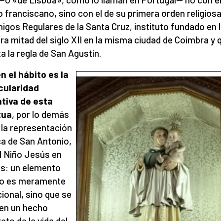
o franciscano, sino con el de su primera orden religiosa
igos Regulares de la Santa Cruz, instituto fundado en 
ra mitad del siglo XII en la misma ciudad de Coimbra y 
a la regla de San Agustín.
en el hábito es la
cularidad
ntiva de esta
tua
, por lo demás
 la representación
ca de San Antonio,
l Niño Jesús en
s: un elemento
no es meramente
ional, sino que se
en un hecho
eto de la vida del