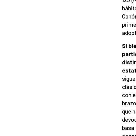
hábit
Canón
prime
adopt
Si bi
parti
disti
esta
sigue
clási
con e
brazo
que 
devoc
basa 
concr