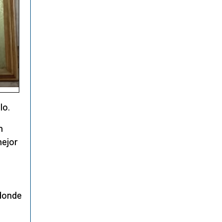
lo.
n
mejor
 donde