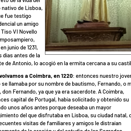
 nativo de Lisboa,
ue fue testigo
dencial un amigo
 Tiso VI Novello
amposampiero,
en junio de 1231,
 días antes de la
e de Antonio, lo acogió en la ermita cercana a su castil
 volvamos a Coimbra, en 1220
: entonces nuestro jove
 se llamaba por su nombre de bautismo, Fernando, o 
, don Fernando, ya que ya era sacerdote. A Coimbra,
ces capital de Portugal, había solicitado y obtenido su
ado unos años antes porque deseaba un mayor
imiento del que disfrutaba en Lisboa, su ciudad natal,
recuentes visitas de familiares y amigos le distraían
samente de la oración y del estudio de las Sagradas