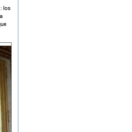
: los
la
que