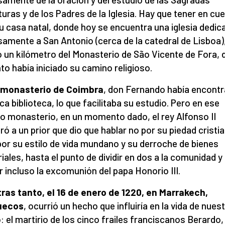
turas y de los Padres de la Iglesia. Hay que tener en cu
u casa natal, donde hoy se encuentra una iglesia dedic
samente a San Antonio (cerca de la catedral de Lisboa)
o un kilómetro del Monasterio de São Vicente de Fora,
nto había iniciado su camino religioso.
l monasterio de Coimbra
, don Fernando había encont
ica biblioteca, lo que facilitaba su estudio. Pero en ese
 monasterio, en un momento dado, el rey Alfonso II
ó a un prior que dio que hablar no por su piedad cristia
por su estilo de vida mundano y su derroche de bienes
iales, hasta el punto de dividir en dos a la comunidad y
ir incluso la excomunión del papa Honorio III.
ras tanto, el 16 de enero de 1220, en Marrakech,
uecos
, ocurrió un hecho
que influiría en la vida de nues
: el martirio de los cinco frailes franciscanos Berardo,