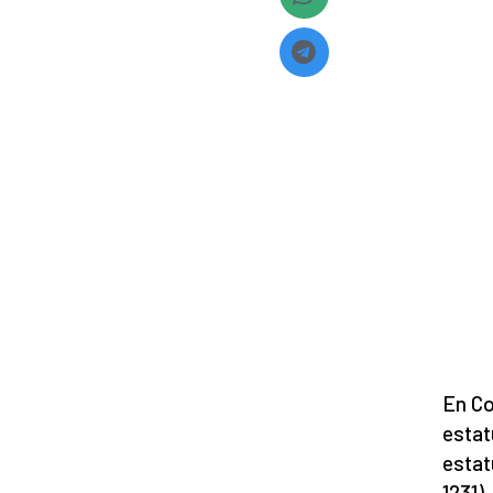
En Co
estat
estat
1231)