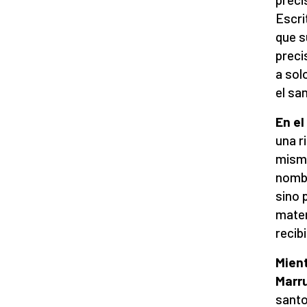
Escri
que s
preci
a sol
el sa
En e
una r
mismo
nombr
sino 
mater
recib
Mient
Marr
santo