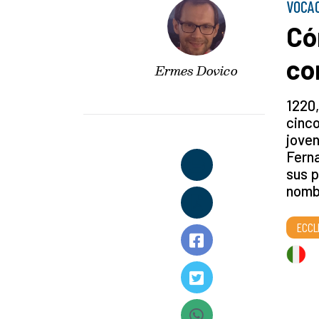
VOCAC
Có
co
Ermes Dovico
1220,
cinco
joven
Ferna
sus p
nombr
ECCL