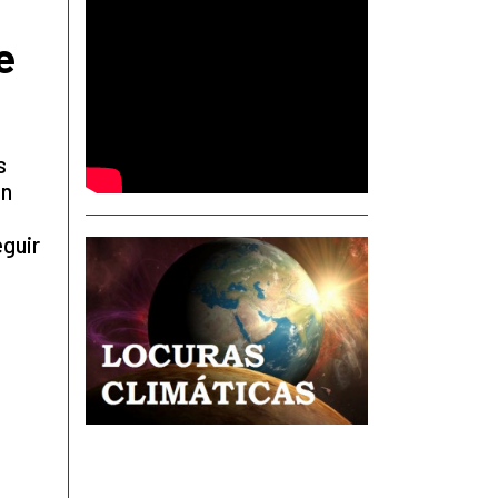
e
s
Un
eguir