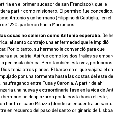
rtiría en el primer sucesor de san Francisco), que le
tiera partir como misionero. El permiso fue concedido.
omo Antonio y un hermano (Filippino di Castiglia), en el
 de 1220, partieron hacia Marruecos.
 las cosas no salieron como Antonio esperaba
. De h
rica, el santo contrajo una enfermedad que le impidió
car. Por lo tanto, su hermano le convenció para que
sara a su patria. Así fue como los dos frailes se emba
 la península ibérica. Pero también esta vez, podríamos
, Dios tenía otros planes. El barco en el que viajaba el s
mpujado por una tormenta hasta las costas del este d
ia, naufragando entre Tusa y Caronia. A partir de ahí
zaría una nueva y extraordinaria fase en la vida de An
su hermano se desplazaron por la costa hacia el este,
ron hasta el cabo Milazzo (donde se encuentra un santu
tre en recuerdo del paso del santo originario de Lisboa)