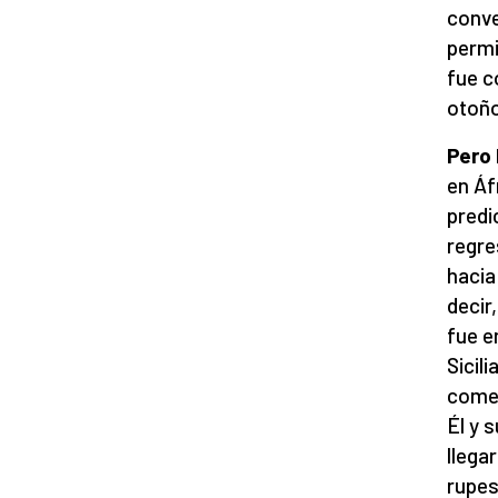
conve
permi
fue c
otoño
Pero
en Áf
predi
regre
hacia
decir
fue e
Sicil
comen
Él y 
llega
rupes