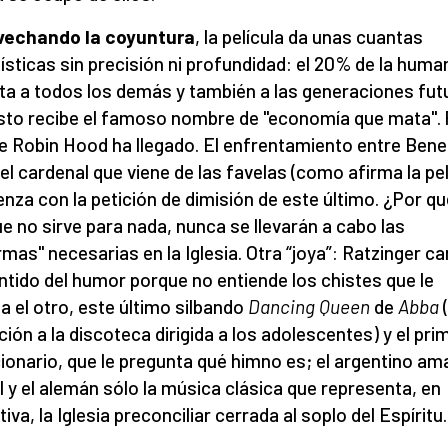
vechando la coyuntura
, la película da unas cuantas
ísticas sin precisión ni profundidad: el 20% de la huma
ta a todos los demás y también a las generaciones fut
sto recibe el famoso nombre de "economía que mata". 
e Robin Hood ha llegado. El enfrentamiento entre Bene
 el cardenal que viene de las favelas (como afirma la pel
nza con la petición de dimisión de este último. ¿Por q
e no sirve para nada, nunca se llevarán a cabo las
rmas" necesarias en la Iglesia. Otra “joya”: Ratzinger c
ntido del humor porque no entiende los chistes que le
a el otro, este último silbando
Dancing Queen
de
Abba
ación a la discoteca dirigida a los adolescentes) y el pri
ionario, que le pregunta qué himno es; el argentino ama
l y el alemán sólo la música clásica que representa, en
tiva, la Iglesia preconciliar cerrada al soplo del Espíritu.