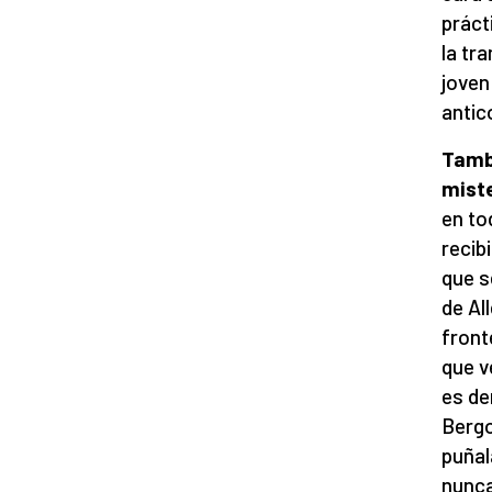
práct
la tr
joven
antic
Tambi
mist
en to
recib
que s
de Al
front
que v
es de
Bergo
puñal
nunca