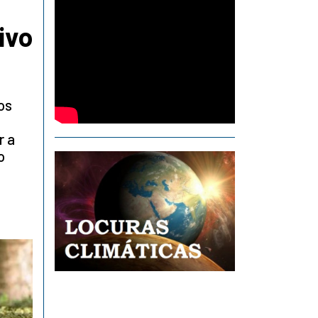
ivo
os
r a
o