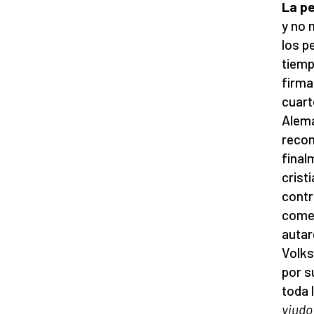
La pe
y no 
los p
tiemp
firma
cuart
Alema
recon
final
crist
contr
comen
autar
Volks
por s
toda 
viudo