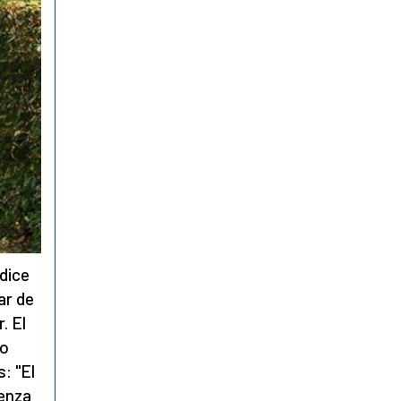
dice
ar de
. El
do
: "El
ienza