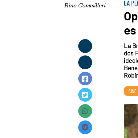
LA PE
Rino Cammilleri
Op
es
La Br
dos P
ideol
Bene
Robin
CINE