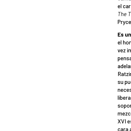
el ca
The 
Pryce
Es un
el h
vez i
pensa
adela
Ratzi
su pu
neces
liber
sopor
mezcl
XVI e
cara 