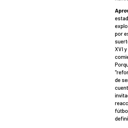
Apro
estad
explo
por e
suert
XVI y
comie
Porqu
"refo
de se
cuent
invit
reacc
fútbo
defini