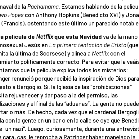
rnaval de la
Pachamama
. Estamos hablando de la pelícu
Two Popes
con Anthony Hopkins (Benedicto XVI) y Jon
 (Francis), ostentando este último un parecido notable
a película de
Netflix
que esta Navidad
va de la mano
omosexual Jesús en
La primera tentación de Cristo
(que
mita la última de Scorsese) y alinea a
Netflix
con el
miento políticamente correcto. Para evitar que la veái
ntamos que la película explica todos los misterios:
nger renunció porque recibió la inspiración de Dios para
esto a Bergoglio. Sí, la Iglesia de las “prohibicziones"
ita rejuvenecer y dar paso a la del permiso, las
alizaciones y el final de las “aduanas”. La gente no puede
tarlo más. De hecho, cada vez que el cardenal Bergogl
a con la gente en un bar o en la calle se oye que Bened
s "un nazi". Luego, curiosamente, durante una entrevis
a cara, casi le reprocha a Ratzinger haber manejado la