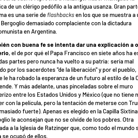
ica de un clérigo pedófilo a la antigua usanza. Gran par
ama es una serie de
flashbacks
en los que se muestra a 
 Bergoglio demasiado complaciente con la dictadura
omunista en Argentina.
én con buena fe se intenta dar una explicación a 
erio
, el de por qué el Papa Francisco en siete años ha 
das partes pero nunca ha vuelto a su patria: sería mal
ido por los sacerdotes "de la liberación" y por el pueblo, 
e le ha robado la esperanza de un futuro al estilo de la C
lende. Y más adelante, unas pinceladas sobre el muro
erizo entre los Estados Unidos y México (que no tiene 
er con la película, pero la tentación de meterse con Tr
masiado fuerte). Apenas es elegido en la Capilla Sixtina
glio le aconsejan que no se olvide de los pobres. Otra
ada a la Iglesia de Ratzinger que, como todo el mundo 
 se ocupó de ellos.