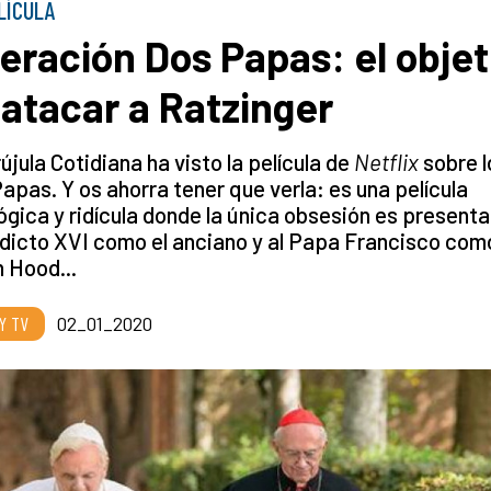
LÍCULA
eración Dos Papas: el objet
 atacar a Ratzinger
újula Cotidiana ha visto la película de
Netflix
sobre l
apas. Y os ahorra tener que verla: es una película
ógica y ridícula donde la única obsesión es presenta
dicto XVI como el anciano y al Papa Francisco com
 Hood...
 Y TV
02_01_2020