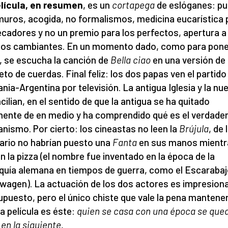
lícula, en resumen
, es un
cortapega
de eslóganes: p
muros, acogida, no formalismos, medicina eucarística 
ecadores y no un premio para los perfectos, apertura a
os cambiantes. En un momento dado, como para pone
, se escucha la canción de
Bella ciao
en una versión de
eto de cuerdas. Final feliz: los dos papas ven el partido
nia-Argentina por televisión. La antigua Iglesia y la nu
cilian, en el sentido de que la antigua se ha quitado
mente de en medio y ha comprendido qué es el verdade
ianismo. Por cierto: los cineastas no leen la
Brújula
, de 
ario no habrían puesto una
Fanta
en sus manos mientr
 la pizza (el nombre fue inventado en la época de la
quía alemana en tiempos de guerra, como el Escaraba
wagen). La actuación de los dos actores es impresion
upuesto, pero el único chiste que vale la pena mantene
la película es éste:
quien se casa con una época se que
 en la siguiente.