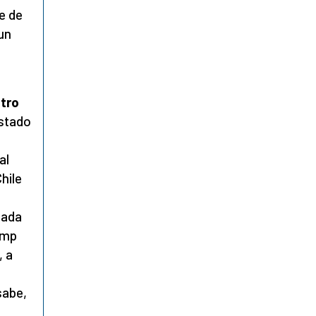
te de
un
otro
estado
al
hile
nada
ump
, a
sabe,