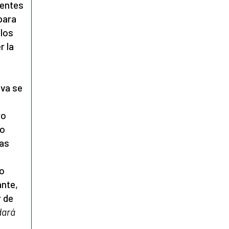
uentes
para
 los
r la
eva se
ro
lo
as
jo
ante,
r de
dará