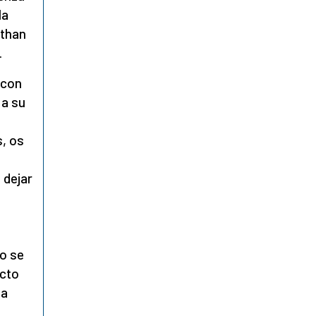
la
athan
.
 con
 a su
s, os
 dejar
io se
icto
ta