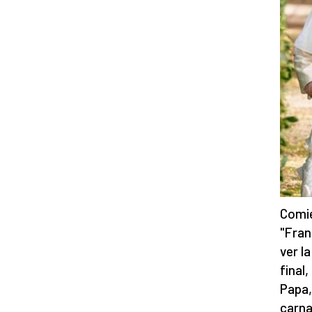
Comie
"Fran
ver l
final
Papa,
carna