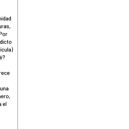
nidad
uras,
Por
dicto
ícula)
ué?
arece
(una
mero,
 el