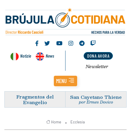
Notizie
News
DONA AHORA
Newsletter
MENU
Fragmentos del
San Cayetano Thiene
Evangelio
por Ermes Dovico
Home
Ecclesia