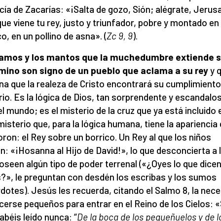
cía de Zacarías: «¡Salta de gozo, Sión; alégrate, Jerus
que viene tu rey, justo y triunfador, pobre y montado en
co, en un pollino de asna». (
Zc 9, 9
).
ramos y los mantos que la muchedumbre extiende 
mino son signo de un pueblo que aclama a su rey
y 
na que la realeza de Cristo encontrará su cumplimiento
rio. Es la lógica de Dios, tan sorprendente y escandalo
el mundo; es el misterio de la cruz que ya está incluido 
misterio que, para la lógica humana, tiene la apariencia
ron: el Rey sobre un borrico. Un Rey al que los niños
n: «¡Hosanna al Hijo de David!», lo que desconcierta a 
oseen algún tipo de poder terrenal («¿Oyes lo que dice
?», le preguntan con desdén los escribas y los sumos
dotes). Jesús les recuerda, citando el Salmo 8, la nec
cerse pequeños para entrar en el Reino de los Cielos: «
abéis leído nunca: “
De la boca de los pequeñuelos y de l