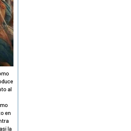
como
roduce
to al
como
to en
ntra
sí la