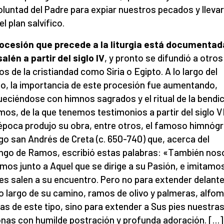
voluntad del Padre para expiar nuestros pecados y llevar
l plan salvífico.
ocesión que precede a la liturgia está documentad
alén a partir del siglo
IV
, y pronto se difundió a otros
os de la cristiandad como Siria o Egipto. A lo largo del
o, la importancia de este procesión fue aumentando,
ueciéndose con himnos sagrados y el ritual de la bendi
mos, de la que tenemos testimonios a partir del siglo VI
época produjo su obra, entre otros, el famoso himnógr
go san Andrés de Creta (c. 650-740) que, acerca del
go de Ramos, escribió estas palabras: «También nos
mos junto a Aquel que se dirige a su Pasión, e imitamo
es salen a su encuentro. Pero no para extender delante
 lo largo de su camino, ramos de olivo y palmeras, alfo
as de este tipo, sino para extender a Sus pies nuestra
nas con humilde postración y profunda adoración. […]