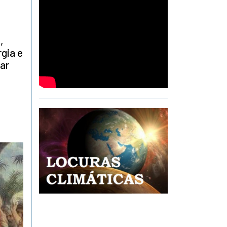
,
rgia e
dar