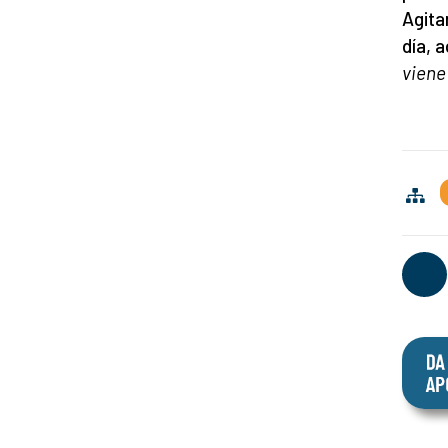
Agita
día, 
viene