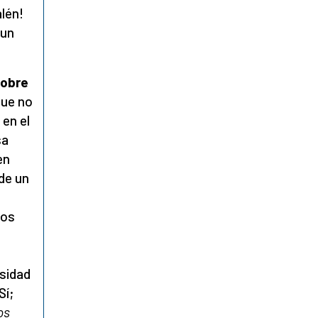
alén!
 un
sobre
que no
 en el
sa
en
 de un
los
n
esidad
Sí;
os