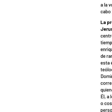
a la 
cabo e
La
pr
Jerus
centr
tiemp
enriq
de ra
esta 
teólo
Domin
corre
quien
Él, a
o cos
perso