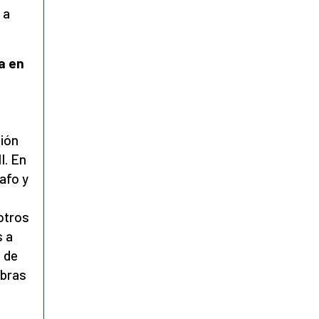
 a
a en
ción
I. En
afo y
otros
s a
 de
mbras
s