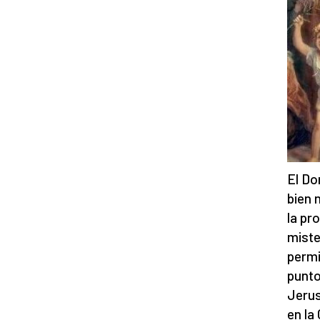
El Do
bien 
la pr
miste
permi
punto
Jerus
en la