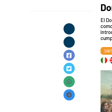
Do
El Do
como 
intro
cumpl
SANT