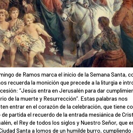
mingo de Ramos marca el inicio de la Semana Santa, 
nos recuerda la monición que precede a la liturgia e int
ocesión: “Jesús entra en Jerusalén para dar cumplimien
rio de la muerte y Resurrección”. Estas palabras nos
ten entrar en el corazón de la celebración, que tiene 
 de partida el recuerdo de la entrada mesiánica de Cris
alén, el Rey de todos los siglos y Nuestro Señor, que e
 Ciudad Santa a lomos de un humilde burro, cumpliendo a