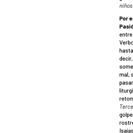
niños
Por e
Pasi
entre
Verbo
hasta
decir
somet
mal, 
pasan
litur
retom
Te
rce
golpe
rostr
Isaía