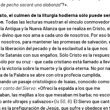
 de pecho sacaré una alabanza
”?».
sto, el culmen de la liturgia hodierna sólo puede ser
ón
. Todas las lecturas muestran el vínculo conmovedor
 la Antigua y la Nueva Alianza que se realiza en Cristo, e
 divino que nos ama a cada uno de nosotros. Por eso b
 nosotros, para mantener las promesas de salvación, 
, la liberación del pecado y de la esclavitud a la que nos
e Satanás con sus engaños. Sólo Cristo es la respuest
sólo por su cruz - que cada cristiano está llamado a llev
 la victoria sobre la muerte y la gloria eterna. No por na
gia de la Palabra se abre con otra profecía cumplida,
ando un pasaje cristológico de Isaías, conocido como 
r canto del Siervo
: «Ofrecí la espalda a los que me
aban, las mejillas a los que mesaban mi barba; no escon
o ante ultrajes y salivazos» (
Is 50, 6
). El Siervo que can
s es la prefiguración de Jesús, que sufre y obedece en