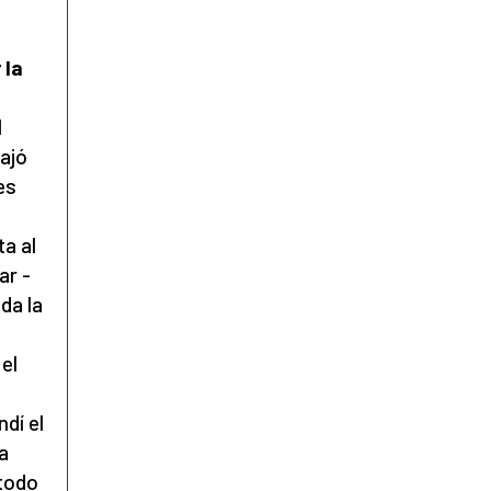
 la
l
ajó
es
a al
ar -
da la
el
dí el
ta
 todo