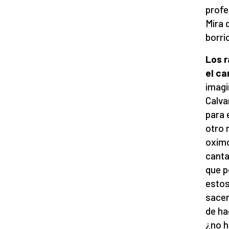
profe
Mira 
borri
Los 
el ca
imagi
Calva
para 
otro 
oxímo
canta
que p
estos
sacer
de ha
¿no h