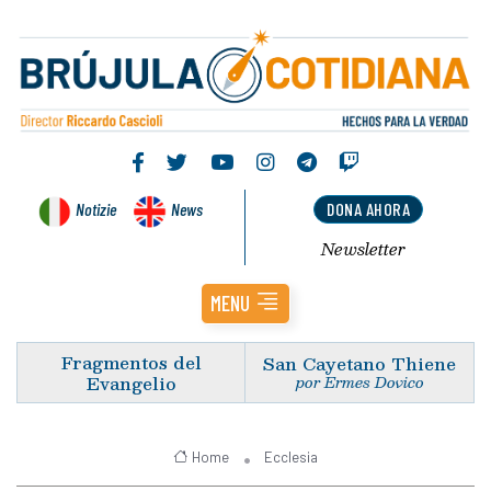
Notizie
News
DONA AHORA
Newsletter
MENU
Fragmentos del
San Cayetano Thiene
Evangelio
por Ermes Dovico
Home
Ecclesia