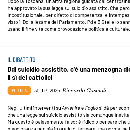
Dopo la Toscana, un’altra regione guidata dal centrosini
ha approvato la sua legge sul suicidio assistito. Che però
incostituzionale, per difetto di competenza, e intempes
visto il Ddl all’esame del Parlamento. Pd e 5 Stelle lo sa
usano il fine vita come provocazione politica e culturale
IL DIBATTITO
Ddl suicidio assistito, c'è una menzogna di
il sì dei cattolici
Riccardo Cascioli
POLÍTICA
30_07_2025
Negli ultimi interventi su
Avvenire
e
Foglio
si dà per scon
che una legge sul suicidio assistito sia comunque inevita
Ma questo è palesemente falso: è ridicolo pensare che 
maggioranza non sia in grado di fermare una norma, se 