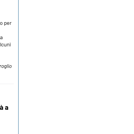
no per
na
lcuni
oglio
rà a