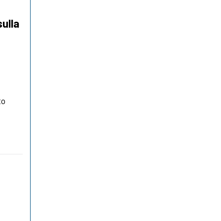
sulla
to