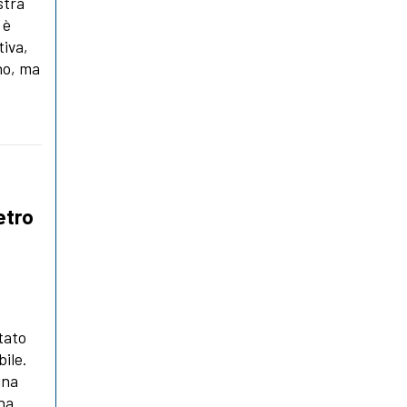
stra
 è
tiva,
nno, ma
.
etro
tato
bile.
una
ha