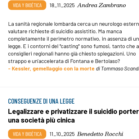
Andrea Zambrano
VIDA Y BIOÉTICA
18_11_2025
La sanità regionale lombarda cerca un neurologo ester
valutare richieste di suicidio assistitio. Ma manca
completamente il perimetro normativo, in assenza di u
legge. E i contorni del "casting" sono fumosi, tanto che a
consiglieri regionali hanno già chiesto spiegazioni. Uno
strappo e un'accelerata di Fontana e Bertolaso?
- Kessler, gemellaggio con la morte
di Tommaso Scandr
CONSEGUENZE DI UNA LEGGE
Legalizzare e privatizzare il suicidio porte
una società più cinica
Benedetto Rocchi
VIDA Y BIOÉTICA
11_10_2025