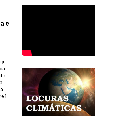
na e
gge
cia
nte
ma
na
e i