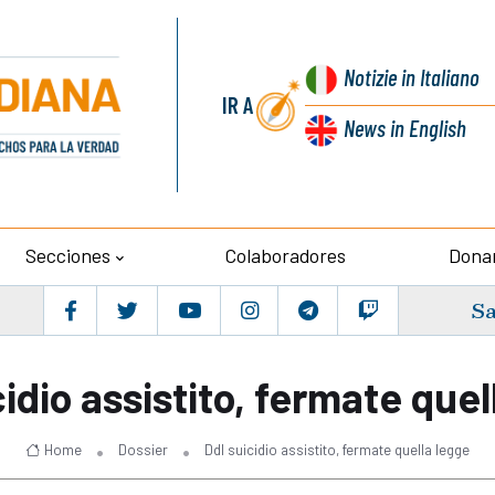
Notizie
in Italiano
IR A
News
in English
Secciones
Colaboradores
Dona
Sa
cidio assistito, fermate quel
Home
Dossier
Ddl suicidio assistito, fermate quella legge