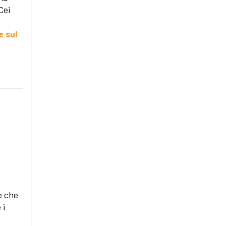
Cei
e sul
e che
 i