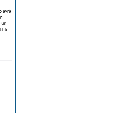
to avrà
on
e un
asia