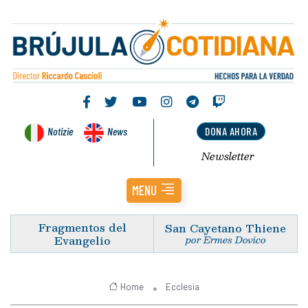
Notizie
News
DONA AHORA
Newsletter
MENU
Fragmentos del
San Cayetano Thiene
Evangelio
por Ermes Dovico
Home
Ecclesia