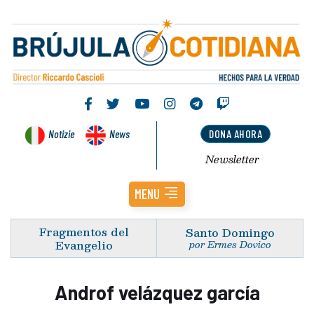
Notizie
News
DONA AHORA
Newsletter
MENU
Fragmentos del
Santo Domingo
Evangelio
por Ermes Dovico
Androf velázquez garcía