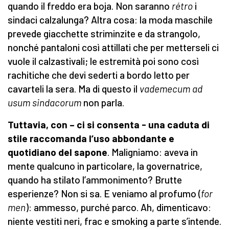
quando il freddo era boja. Non saranno
rétro
i
sindaci calzalunga? Altra cosa: la moda maschile
prevede giacchette striminzite e da strangolo,
nonché pantaloni così attillati che per metterseli ci
vuole il calzastivali; le estremità poi sono così
rachitiche che devi sederti a bordo letto per
cavarteli la sera. Ma di questo il
vademecum ad
usum sindacorum
non parla.
Tuttavia, con – ci si consenta - una caduta di
stile raccomanda l’uso abbondante e
quotidiano del sapone
. Maligniamo: aveva in
mente qualcuno in particolare, la governatrice,
quando ha stilato l’ammonimento? Brutte
esperienze? Non si sa. E veniamo al profumo (
for
men
): ammesso, purché parco. Ah, dimenticavo:
niente vestiti neri, frac e smoking a parte s’intende.