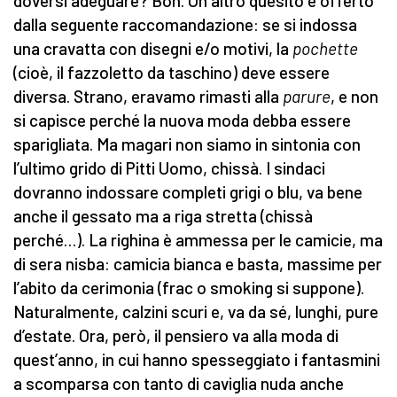
doversi adeguare? Boh. Un altro quesito è offerto
dalla seguente raccomandazione: se si indossa
una cravatta con disegni e/o motivi, la
pochette
(cioè, il fazzoletto da taschino) deve essere
diversa. Strano, eravamo rimasti alla
parure
, e non
si capisce perché la nuova moda debba essere
sparigliata. Ma magari non siamo in sintonia con
l’ultimo grido di Pitti Uomo, chissà. I sindaci
dovranno indossare completi grigi o blu, va bene
anche il gessato ma a riga stretta (chissà
perché…). La righina è ammessa per le camicie, ma
di sera nisba: camicia bianca e basta, massime per
l’abito da cerimonia (frac o smoking si suppone).
Naturalmente, calzini scuri e, va da sé, lunghi, pure
d’estate. Ora, però, il pensiero va alla moda di
quest’anno, in cui hanno spesseggiato i fantasmini
a scomparsa con tanto di caviglia nuda anche