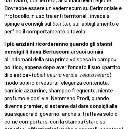
ha inviato, con lettera, ai sindaci della regione.
Dovrebbe essere un vademecum su Cerimoniale e
Protocollo in uso tra enti territoriali, invece si
spinge a consigli sul
bon ton
, sull’abbigliamento e
perfino il comportamento a tavola.
I più anziani ricorderanno quando gli stessi
consigli li dava Berlusconi
ai suoi uomini
all’indomani della sua prima «discesa in campo»
politico, appena dopo aver fondato il suo «partito
di plastica» (
absit iniuria verbis
:
relata refero
):
modo sobrio di vestirsi, eleganza contenuta,
camicie azzurrine, shampoo frequente, niente
profumo e così via. Nemmeno Prodi, quando
divenne premier, si astenne dal dare consigli alla
sua squadra di governo, anche si trattava solo di
come comportarsi con la stampa (stare sul