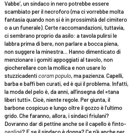
Vabbe’, un sindaco in nero potrebbe essere
scambiato per il necroforo (ma ci vorrebbe molta
fantasia quando non si è in prossimità del cimitero
o a un funerale). Certe raccomandazioni, tuttavia,
ci sembrano proprio da asilo: a tavola pulirsi le
labbra prima di bere, non parlare a bocca piena,
non suggere la minestra… Hanno dimenticato di
menzionare i gomiti appoggiati al tavolo, non
giocherellare con la mollica e non usare lo
stuzzicadenti
coram populo
, ma pazienza. Capelli,
barba e baffi ben curati, ed è qui il problema. Infatti,
la moda del pelo è, da anni, all’insegna del «tana
liberi tutti». Cioè, niente regole. Per giunta, il
barbone cospicuo e lungo oltre il gozzo è l’ultimo
grido. Che faranno, allora, i sindaci friulani?
Dovranno dar di pettine anche se il capello è finto-
negligé
? E se il sindaco è donna? Ce n’è anche per