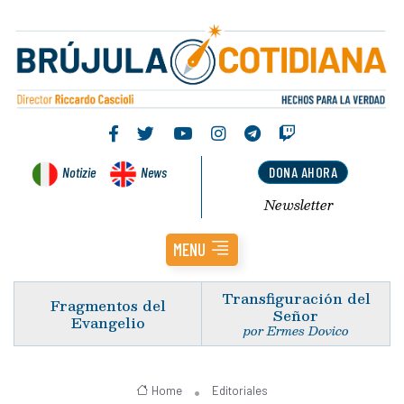
Notizie
News
DONA AHORA
Newsletter
MENU
Transfiguración del
Fragmentos del
Señor
Evangelio
por Ermes Dovico
Home
Editoriales